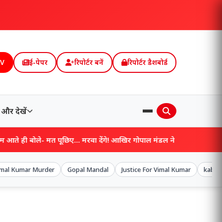
TV
ई-पेपर
रिपोर्टर बनें
रिपोर्टर डैशबोर्ड
और देखें
े- मत पूछिए… मरवा देंगे! आखिर गोपाल मंडल ने ऐसा क्यों कहा?
imal Kumar Murder
Gopal Mandal
Justice For Vimal Kumar
kabad