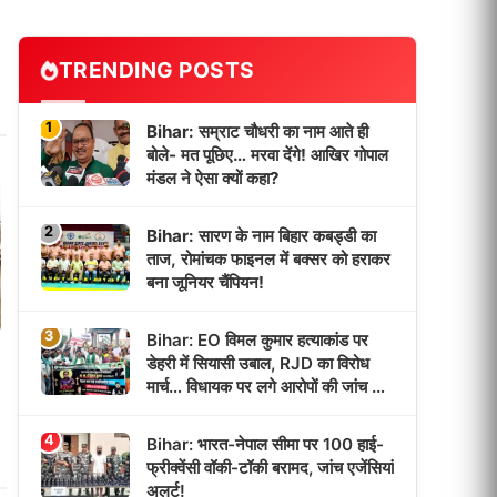
TRENDING POSTS
1
Bihar: सम्राट चौधरी का नाम आते ही
बोले- मत पूछिए… मरवा देंगे! आखिर गोपाल
मंडल ने ऐसा क्यों कहा?
2
Bihar: सारण के नाम बिहार कबड्डी का
ताज, रोमांचक फाइनल में बक्सर को हराकर
बना जूनियर चैंपियन!
3
Bihar: EO विमल कुमार हत्याकांड पर
डेहरी में सियासी उबाल, RJD का विरोध
मार्च… विधायक पर लगे आरोपों की जांच की
उठी मांग!
4
Bihar: भारत-नेपाल सीमा पर 100 हाई-
फ्रीक्वेंसी वॉकी-टॉकी बरामद, जांच एजेंसियां
अलर्ट!