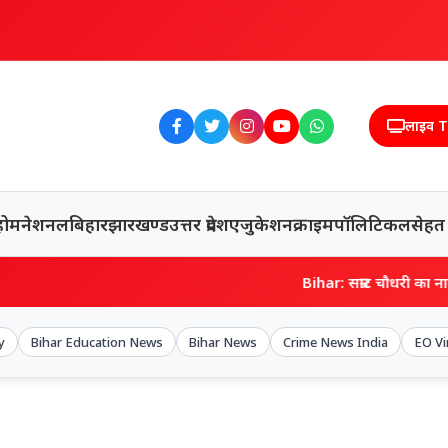
लाइव 
होम
नेशनल
बिहार
झारखण्ड
उत्तर प्रदेश
एजुकेशन
क्राइम
पॉलिटिकल
सेहत
Bihar: सम्राट चौधरी का नाम आते ही बोल
y
Bihar Education News
Bihar News
Crime News India
EO V