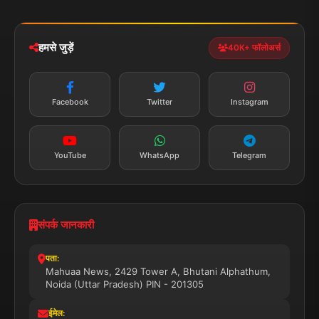
iOS & Android
नेशनल
स्पोर्ट्स
डाउनलोड करें
हमसे जुड़ें
40K+ फॉलोअर्स
न्यूज़ अलर्ट
तत्काल अपडेट
Facebook
Twitter
Instagram
सब्सक्राइब करें
YouTube
WhatsApp
Telegram
संपर्क जानकारी
पता:
Mahuaa News, 2429 Tower A, Bhutani Alphathum,
Noida (Uttar Pradesh) PIN - 201305
ईमेल: