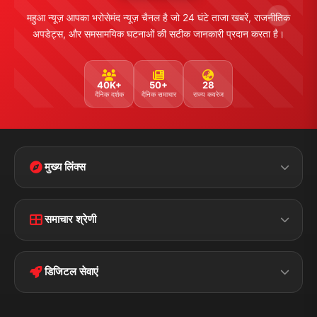
महुआ न्यूज़ आपका भरोसेमंद न्यूज़ चैनल है जो 24 घंटे ताजा खबरें, राजनीतिक
अपडेट्स, और समसामयिक घटनाओं की सटीक जानकारी प्रदान करता है।
40K+
50+
28
दैनिक दर्शक
दैनिक समाचार
राज्य कवरेज
मुख्य लिंक्स
Home
Contact Us
समाचार श्रेणी
Terms &
Disclaimer
बिहार
क्राइम
Conditions
डिजिटल सेवाएं
पॉलिटिकल
Privacy Policy
झारखण्ड
मोबाइल ऐप