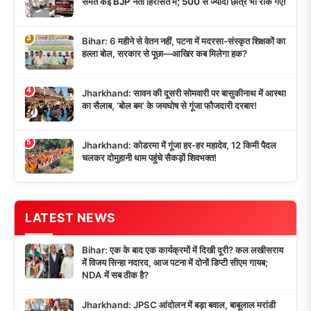
समेत कई BJP नेता हिरासत में; 500 से ज्यादा छात्र भी रोके गए!
3
Bihar: 6 महीने से वेतन नहीं, पटना में मदरसा-संस्कृत शिक्षकों का
हल्ला बोल, सरकार से पूछा—आखिर कब मिलेगा हक?
4
Jharkhand: सावन की दूसरी सोमवारी पर बासुकीनाथ में आस्था
का सैलाब, ‘बोल बम’ के जयघोष से गूंजा फौजदारी दरबार!
5
Jharkhand: कोडरमा में गूंजा हर-हर महादेव, 12 किमी पैदल
चलकर दोमुहानी धाम पहुंचे सैकड़ों शिवभक्त!
LATEST NEWS
Bihar: एक के बाद एक कार्यक्रमों में दिखी दूरी? कल लखीसराय
में विजय सिन्हा नदारद, आज पटना में दोनों डिप्टी सीएम गायब;
NDA में सब ठीक है?
Jharkhand: JPSC आंदोलन में बड़ा बवाल, बाबूलाल मरांडी