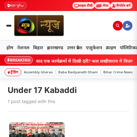
शहर चुनें
लाइव टीवी
ई-पेपर
रिपोर्टर बनें
होम
नेशनल
बिहार
झारखण्ड
उत्तर प्रदेश
एजुकेशन
क्राइम
पॉलिटिक
BREAKING
Bihar: एक के बाद एक कार्यक्रमों में दिखी दूरी? कल लखीसराय में विजय सिन्
ट्रेंडिंग
Assembly Gherao
Baba Baidyanath Dham
Bihar Crime News
Under 17 Kabaddi
1 post tagged with this