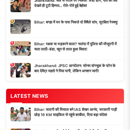
Jharkhand: जेल से पेरोल पर निकली ‘लेडी डॉन’, पति का शव
देखते ही टूटी हिम्मत… रोते-रोते हुई बेहोश!
3
Bihar: बगहा में घर के पास निकले दो विषैले सांप, सुरक्षित रेस्क्यू!
4
Bihar: रक्षक या भड़काने वाला? नालंदा में पुलिस की मौजूदगी में
चला लाठी-डंडा, खून से लाल हुआ विवाद!
5
Jharakhand: JPSC आन्दोलन: सोनम वांगचुक के फोन के
बाद देवेंद्र महतो ने पिया पानी, लेकिन अनशन जारी!
LATEST NEWS
Bihar: सादगी की मिसाल बने IAS शेखर आनंद, सरकारी गाड़ी
छोड़ 16 KM साइकिल से पहुंचे बरबीघा, दिया बड़ा संदेश!