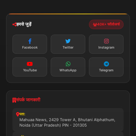
मोबाइल ऐप
iOS & Android
नेशनल
स्पोर्ट्स
डाउनलोड करें
हमसे जुड़ें
40K+ फॉलोअर्स
न्यूज़ अलर्ट
तत्काल अपडेट
Facebook
Twitter
Instagram
सब्सक्राइब करें
YouTube
WhatsApp
Telegram
संपर्क जानकारी
पता:
Mahuaa News, 2429 Tower A, Bhutani Alphathum,
Noida (Uttar Pradesh) PIN - 201305