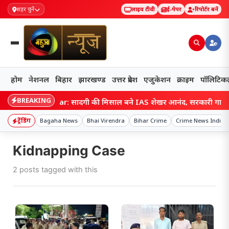
शहर चुनें
लाइव टीवी
ई-पेपर
रिपोर्टर बनें
होम
नेशनल
बिहार
झारखण्ड
उत्तर प्रदेश
एजुकेशन
क्राइम
पॉलिटिक
BREAKING
Bihar: सादगी की मिसाल बने IAS शेखर आनंद, सरकारी गाड़ी छोड़ 
ट्रेंडिंग
Bagaha News
Bhai Virendra
Bihar Crime
Crime News India
Kidnapping Case
2 posts tagged with this