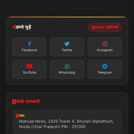
मोबाइल ऐप
iOS & Android
नेशनल
स्पोर्ट्स
डाउनलोड करें
हमसे जुड़ें
40K+ फॉलोअर्स
न्यूज़ अलर्ट
तत्काल अपडेट
Facebook
Twitter
Instagram
सब्सक्राइब करें
YouTube
WhatsApp
Telegram
संपर्क जानकारी
पता:
Mahuaa News, 2429 Tower A, Bhutani Alphathum,
Noida (Uttar Pradesh) PIN - 201305