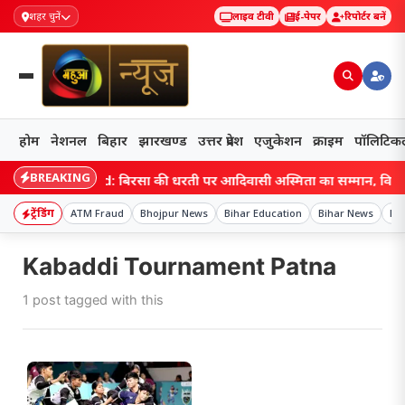
शहर चुनें
लाइव टीवी
ई-पेपर
रिपोर्टर बनें
होम
नेशनल
बिहार
झारखण्ड
उत्तर प्रदेश
एजुकेशन
क्राइम
पॉलिटिक
BREAKING
Jharkhand: बिरसा की धरती पर आदिवासी अस्मिता का सम्मान, विश्व आदिव
ट्रेंडिंग
ATM Fraud
Bhojpur News
Bihar Education
Bihar News
Bih
Kabaddi Tournament Patna
1 post tagged with this