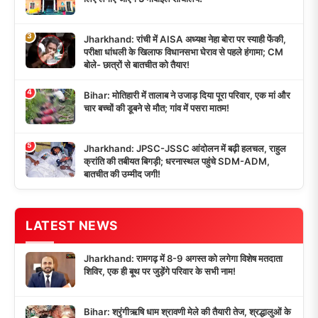
3
Jharkhand: रांची में AISA अध्यक्ष नेहा बोरा पर स्याही फेंकी,
परीक्षा धांधली के खिलाफ विधानसभा घेराव से पहले हंगामा; CM
बोले- छात्रों से बातचीत को तैयार!
4
Bihar: मोतिहारी में तालाब ने उजाड़ दिया पूरा परिवार, एक मां और
चार बच्चों की डूबने से मौत; गांव में पसरा मातम!
5
Jharkhand: JPSC-JSSC आंदोलन में बढ़ी हलचल, राहुल
क्रांति की तबीयत बिगड़ी; धरनास्थल पहुंचे SDM-ADM,
बातचीत की उम्मीद जगी!
LATEST NEWS
Jharkhand: रामगढ़ में 8-9 अगस्त को लगेगा विशेष मतदाता
शिविर, एक ही बूथ पर जुड़ेंगे परिवार के सभी नाम!
Bihar: श्रृंगीऋषि धाम श्रावणी मेले की तैयारी तेज, श्रद्धालुओं के