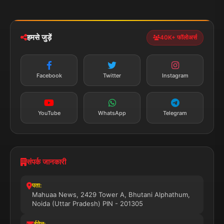
iOS & Android
नेशनल
स्पोर्ट्स
डाउनलोड करें
हमसे जुड़ें
40K+ फॉलोअर्स
न्यूज़ अलर्ट
तत्काल अपडेट
Facebook
Twitter
Instagram
सब्सक्राइब करें
YouTube
WhatsApp
Telegram
संपर्क जानकारी
पता:
Mahuaa News, 2429 Tower A, Bhutani Alphathum,
Noida (Uttar Pradesh) PIN - 201305
ईमेल: