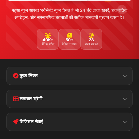
महुआ न्यूज़ आपका भरोसेमंद न्यूज़ चैनल है जो 24 घंटे ताजा खबरें, राजनीतिक
अपडेट्स, और समसामयिक घटनाओं की सटीक जानकारी प्रदान करता है।
40K+
50+
28
दैनिक दर्शक
दैनिक समाचार
राज्य कवरेज
मुख्य लिंक्स
Home
Contact Us
समाचार श्रेणी
Terms &
Disclaimer
बिहार
क्राइम
Conditions
डिजिटल सेवाएं
पॉलिटिकल
Privacy Policy
झारखण्ड
मोबाइल ऐप