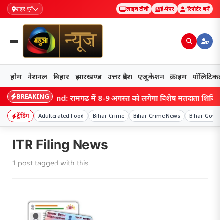
शहर चुनें
लाइव टीवी
ई-पेपर
रिपोर्टर बनें
होम
नेशनल
बिहार
झारखण्ड
उत्तर प्रदेश
एजुकेशन
क्राइम
पॉलिटिक
BREAKING
Jharkhand: रामगढ़ में 8-9 अगस्त को लगेगा विशेष मतदाता शिविर, एक ह
ट्रेंडिंग
Adulterated Food
Bihar Crime
Bihar Crime News
Bihar Gove
ITR Filing News
1 post tagged with this