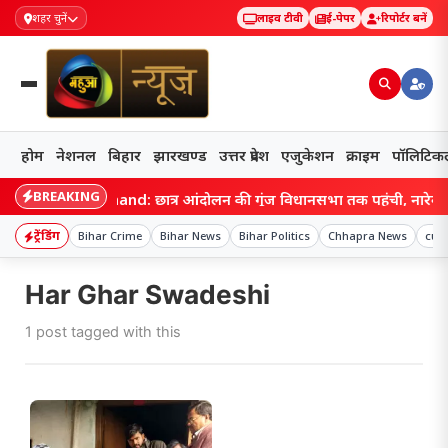
शहर चुनें
लाइव टीवी
ई-पेपर
रिपोर्टर बनें
होम
नेशनल
बिहार
झारखण्ड
उत्तर प्रदेश
एजुकेशन
क्राइम
पॉलिटिक
BREAKING
Jharkhand: छात्र आंदोलन की गूंज विधानसभा तक पहुंची, नारेबाजी 
ट्रेंडिंग
Bihar Crime
Bihar News
Bihar Politics
Chhapra News
cult
Har Ghar Swadeshi
1 post tagged with this