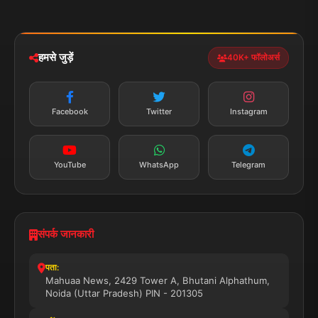
मोबाइल ऐप
iOS & Android
नेशनल
स्पोर्ट्स
डाउनलोड करें
हमसे जुड़ें
40K+ फॉलोअर्स
न्यूज़ अलर्ट
तत्काल अपडेट
Facebook
Twitter
Instagram
सब्सक्राइब करें
YouTube
WhatsApp
Telegram
संपर्क जानकारी
पता:
Mahuaa News, 2429 Tower A, Bhutani Alphathum,
Noida (Uttar Pradesh) PIN - 201305