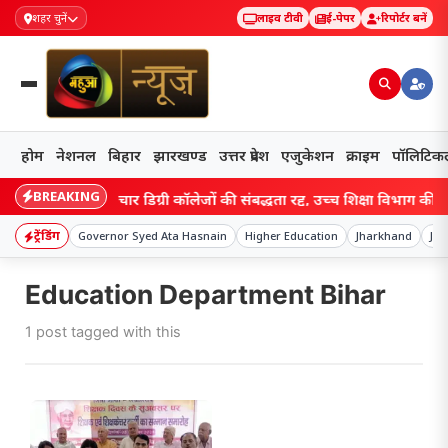
शहर चुनें
लाइव टीवी
ई-पेपर
रिपोर्टर बनें
होम
नेशनल
बिहार
झारखण्ड
उत्तर प्रदेश
एजुकेशन
क्राइम
पॉलिटिक
BREAKING
Bihar: बिहार के चार डिग्री कॉलेजों की संबद्धता रद्द, उच्च शिक्षा विभाग की कार्
ट्रेंडिंग
Governor Syed Ata Hasnain
Higher Education
Jharkhand
Jim
Education Department Bihar
1 post tagged with this