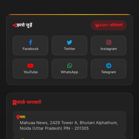
मोबाइल ऐप
iOS & Android
नेशनल
स्पोर्ट्स
डाउनलोड करें
हमसे जुड़ें
40K+ फॉलोअर्स
न्यूज़ अलर्ट
तत्काल अपडेट
Facebook
Twitter
Instagram
सब्सक्राइब करें
YouTube
WhatsApp
Telegram
संपर्क जानकारी
पता:
Mahuaa News, 2429 Tower A, Bhutani Alphathum,
Noida (Uttar Pradesh) PIN - 201305