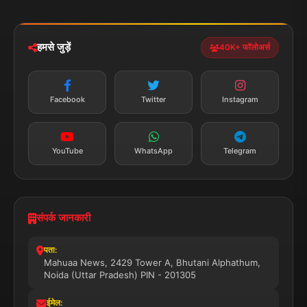
iOS & Android
नेशनल
स्पोर्ट्स
डाउनलोड करें
हमसे जुड़ें
40K+ फॉलोअर्स
न्यूज़ अलर्ट
तत्काल अपडेट
Facebook
Twitter
Instagram
सब्सक्राइब करें
YouTube
WhatsApp
Telegram
संपर्क जानकारी
पता:
Mahuaa News, 2429 Tower A, Bhutani Alphathum,
Noida (Uttar Pradesh) PIN - 201305
ईमेल: