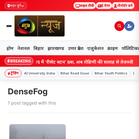
शहर चुनें
लाइव टीवी
ई-पेपर
रिपोर्टर बनें
होम
नेशनल
बिहार
झारखण्ड
उत्तर प्रदेश
एजुकेशन
क्राइम
पॉलिटिक
BREAKING
Bihar: राजद में ‘रीसेट बटन’ दबा, अब रोहिणी की सलाह से तेजस्वी के सा
ट्रेंडिंग
AI University India
Bihar Road Issue
Bihar Youth Politics
Car
DenseFog
1 post tagged with this