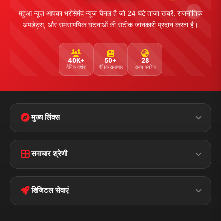
महुआ न्यूज़ आपका भरोसेमंद न्यूज़ चैनल है जो 24 घंटे ताजा खबरें, राजनीतिक
अपडेट्स, और समसामयिक घटनाओं की सटीक जानकारी प्रदान करता है।
40K+
50+
28
दैनिक दर्शक
दैनिक समाचार
राज्य कवरेज
मुख्य लिंक्स
Home
Contact Us
समाचार श्रेणी
Terms &
Disclaimer
बिहार
क्राइम
Conditions
डिजिटल सेवाएं
पॉलिटिकल
Privacy Policy
झारखण्ड
मोबाइल ऐप