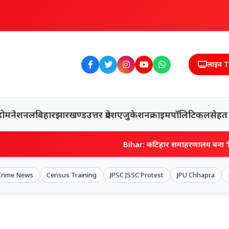
लाइव 
होम
नेशनल
बिहार
झारखण्ड
उत्तर प्रदेश
एजुकेशन
क्राइम
पॉलिटिकल
सेहत
Bihar: कटिहार समाहरणालय बना ‘रिश्तों का रणक्षेत्र’, द
Crime News
Census Training
JPSC JSSC Protest
JPU Chhapra