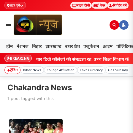
शहर चुनें
लाइव टीवी
ई-पेपर
रिपोर्टर बनें
होम
नेशनल
बिहार
झारखण्ड
उत्तर प्रदेश
एजुकेशन
क्राइम
पॉलिटिक
BREAKING
Bihar: बिहार के चार डिग्री कॉलेजों की संबद्धता रद्द, उच्च शिक्षा विभाग की कार्
ट्रेंडिंग
Bihar News
College Affiliation
Fake Currency
Gas Subsidy
Chakandra News
1 post tagged with this