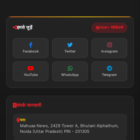
मोबाइल ऐप
iOS & Android
नेशनल
स्पोर्ट्स
डाउनलोड करें
हमसे जुड़ें
40K+ फॉलोअर्स
न्यूज़ अलर्ट
तत्काल अपडेट
Facebook
Twitter
Instagram
सब्सक्राइब करें
YouTube
WhatsApp
Telegram
संपर्क जानकारी
पता:
Mahuaa News, 2429 Tower A, Bhutani Alphathum,
Noida (Uttar Pradesh) PIN - 201305