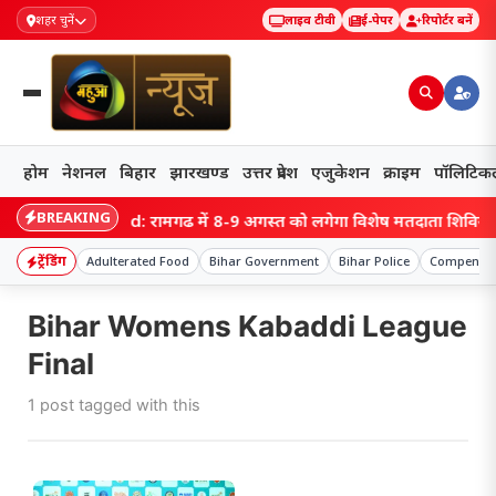
शहर चुनें
लाइव टीवी
ई-पेपर
रिपोर्टर बनें
होम
नेशनल
बिहार
झारखण्ड
उत्तर प्रदेश
एजुकेशन
क्राइम
पॉलिटिक
BREAKING
Jharkhand: रामगढ़ में 8-9 अगस्त को लगेगा विशेष मतदाता शिविर, एक ही
ट्रेंडिंग
Adulterated Food
Bihar Government
Bihar Police
Compensat
Bihar Womens Kabaddi League
Final
1 post tagged with this