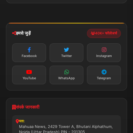
पॉलिटिकल
Privacy Policy
झारखण्ड
मोबाइल ऐप
iOS & Android
नेशनल
स्पोर्ट्स
डाउनलोड करें
हमसे जुड़ें
40K+ फॉलोअर्स
न्यूज़ अलर्ट
तत्काल अपडेट
Facebook
Twitter
Instagram
सब्सक्राइब करें
YouTube
WhatsApp
Telegram
संपर्क जानकारी
पता:
Mahuaa News, 2429 Tower A, Bhutani Alphathum,
Noida (Uttar Pradesh) PIN - 201305