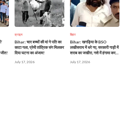
क्राइम
बिहार
ी’
Bihar: चार बच्चों की मां ने पति का
Bihar: खगड़िया के BSO
काटा गला, प्रेमी तांत्रिक संग मिलकर
लखीसराय में धरे गए, सरकारी गाड़ी में
ढी जीत!
दिया घटना का अंजाम!
शराब का जखीरा, नशे में हंगामा करते
पकड़े गए अधिकारी!
July 17, 2026
July 17, 2026