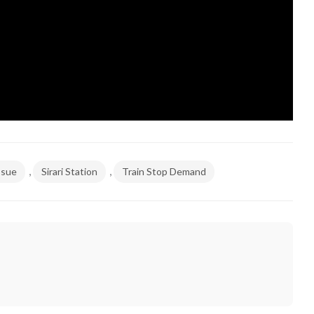
,
,
ssue
Sirari Station
Train Stop Demand