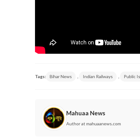
,
,
Tags:
Bihar News
Indian Railways
Public I
Mahuaa News
Author at mahuaanews.com