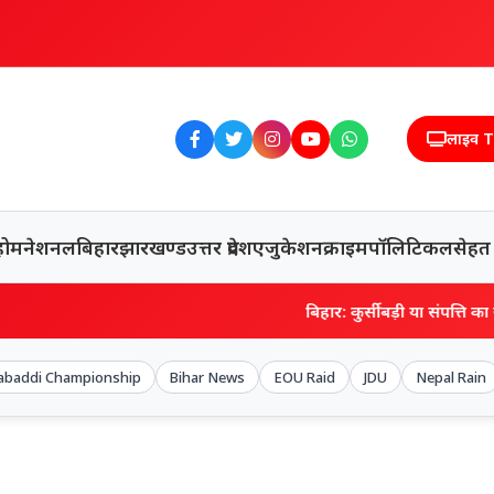
लाइव 
होम
नेशनल
बिहार
झारखण्ड
उत्तर प्रदेश
एजुकेशन
क्राइम
पॉलिटिकल
सेहत
बिहार: कुर्सी बड़ी या संपत्ति का खेल? सहरसा DPO पर
Kabaddi Championship
Bihar News
EOU Raid
JDU
Nepal Rain