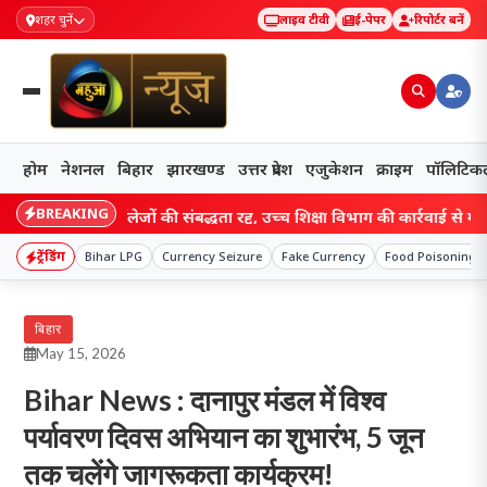
शहर चुनें
लाइव टीवी
ई-पेपर
रिपोर्टर बनें
होम
नेशनल
बिहार
झारखण्ड
उत्तर प्रदेश
एजुकेशन
क्राइम
पॉलिटिक
BREAKING
 डिग्री कॉलेजों की संबद्धता रद्द, उच्च शिक्षा विभाग की कार्रवाई से मचा हड़कंप;
ट्रेंडिंग
Bihar LPG
Currency Seizure
Fake Currency
Food Poisoning
बिहार
May 15, 2026
Bihar News : दानापुर मंडल में विश्व
पर्यावरण दिवस अभियान का शुभारंभ, 5 जून
तक चलेंगे जागरूकता कार्यक्रम!