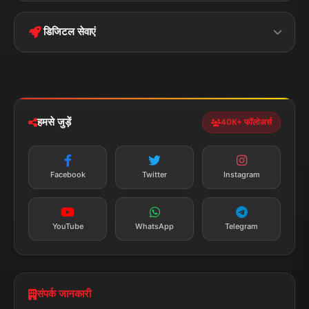
Terms &
Disclaimer
बिहार
क्राइम
Conditions
डिजिटल सेवाएं
पॉलिटिकल
Privacy Policy
झारखण्ड
मोबाइल ऐप
iOS & Android
नेशनल
स्पोर्ट्स
डाउनलोड करें
हमसे जुड़ें
40K+ फॉलोअर्स
न्यूज़ अलर्ट
तत्काल अपडेट
Facebook
Twitter
Instagram
सब्सक्राइब करें
YouTube
WhatsApp
Telegram
संपर्क जानकारी