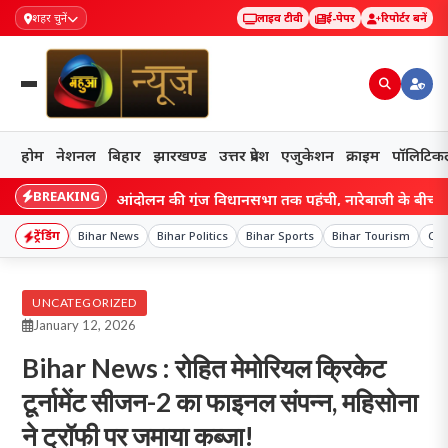
शहर चुनें
लाइव टीवी
ई-पेपर
रिपोर्टर बनें
होम
नेशनल
बिहार
झारखण्ड
उत्तर प्रदेश
एजुकेशन
क्राइम
पॉलिटिक
BREAKING
छात्र आंदोलन की गूंज विधानसभा तक पहुंची, नारेबाजी के बीच हेमंत सरकार न
ट्रेंडिंग
Bihar News
Bihar Politics
Bihar Sports
Bihar Tourism
Cen
UNCATEGORIZED
January 12, 2026
Bihar News : रोहित मेमोरियल क्रिकेट
टूर्नामेंट सीजन-2 का फाइनल संपन्न, महिसोना
ने ट्रॉफी पर जमाया कब्जा!