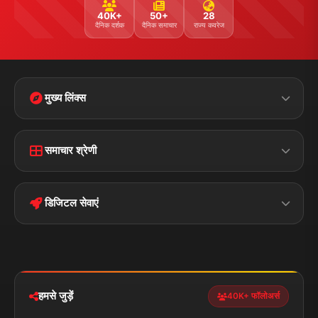
40K+
50+
28
दैनिक दर्शक
दैनिक समाचार
राज्य कवरेज
मुख्य लिंक्स
Home
Contact Us
समाचार श्रेणी
Terms &
Disclaimer
बिहार
क्राइम
Conditions
डिजिटल सेवाएं
पॉलिटिकल
Privacy Policy
झारखण्ड
मोबाइल ऐप
iOS & Android
नेशनल
स्पोर्ट्स
डाउनलोड करें
हमसे जुड़ें
40K+ फॉलोअर्स