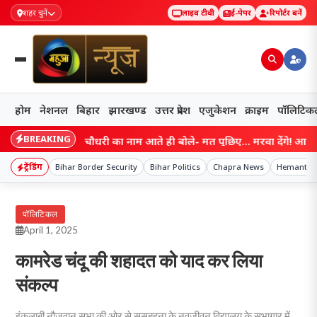
शहर चुनें
लाइव टीवी
ई-पेपर
रिपोर्टर बनें
होम
नेशनल
बिहार
झारखण्ड
उत्तर प्रदेश
एजुकेशन
क्राइम
पॉलिटिक
BREAKING
ihar: सम्राट चौधरी का नाम आते ही बोले- मत पूछिए… मरवा देंगे! आखिर गोपाल
ट्रेंडिंग
Bihar Border Security
Bihar Politics
Chapra News
Hemant S
पॉलिटिकल
April 1, 2025
कामरेड चंदू की शहादत को याद कर लिया
संकल्प
इंकलाबी नौजवान सभा की ओर से ससबहना के नवजीवन विद्यालय के सभागार में