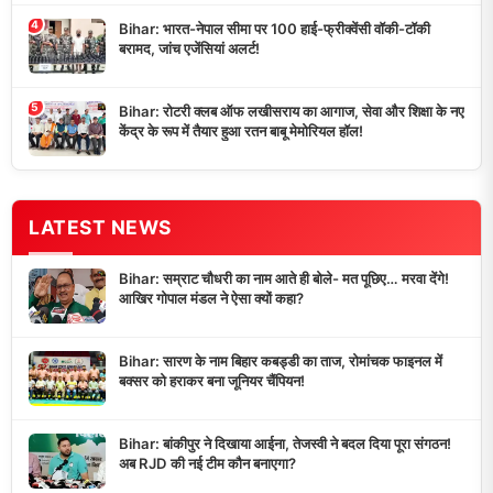
4
Bihar: भारत-नेपाल सीमा पर 100 हाई-फ्रीक्वेंसी वॉकी-टॉकी
बरामद, जांच एजेंसियां अलर्ट!
5
Bihar: रोटरी क्लब ऑफ लखीसराय का आगाज, सेवा और शिक्षा के नए
केंद्र के रूप में तैयार हुआ रतन बाबू मेमोरियल हॉल!
LATEST NEWS
Bihar: सम्राट चौधरी का नाम आते ही बोले- मत पूछिए… मरवा देंगे!
आखिर गोपाल मंडल ने ऐसा क्यों कहा?
Bihar: सारण के नाम बिहार कबड्डी का ताज, रोमांचक फाइनल में
बक्सर को हराकर बना जूनियर चैंपियन!
Bihar: बांकीपुर ने दिखाया आईना, तेजस्वी ने बदल दिया पूरा संगठन!
अब RJD की नई टीम कौन बनाएगा?