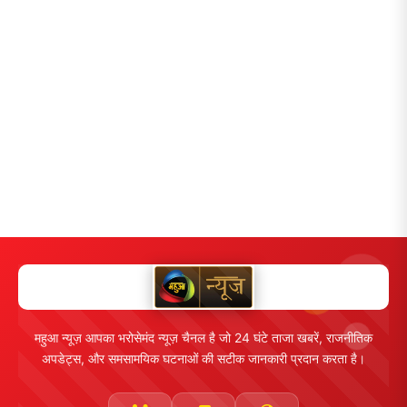
महुआ न्यूज़ आपका भरोसेमंद न्यूज़ चैनल है जो 24 घंटे ताजा खबरें, राजनीतिक
अपडेट्स, और समसामयिक घटनाओं की सटीक जानकारी प्रदान करता है।