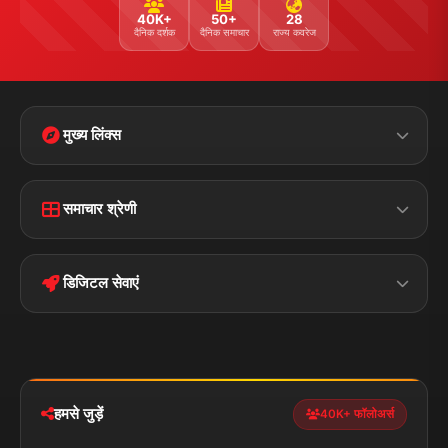
40K+
50+
28
दैनिक दर्शक
दैनिक समाचार
राज्य कवरेज
मुख्य लिंक्स
Home
Contact Us
समाचार श्रेणी
Terms &
Disclaimer
बिहार
क्राइम
Conditions
डिजिटल सेवाएं
पॉलिटिकल
Privacy Policy
झारखण्ड
मोबाइल ऐप
iOS & Android
नेशनल
स्पोर्ट्स
डाउनलोड करें
हमसे जुड़ें
40K+ फॉलोअर्स