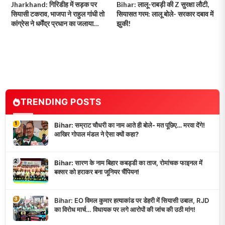
Jharkhand: गिरिडीह में सड़क पर
Bihar: लालू-राबड़ी की Z सुरक्षा लौटी,
सियासी टकराव, भाजपा ने राहुल गांधी तो
सियासत गरम: लालू बोले- सरकार दबाव में
कांग्रेस ने धर्मेंद्र प्रधान का जलाया
झुकी!
पुतला… आखिर क्यों गरमाई राजनीति?
TRENDING POSTS
1
Bihar: सम्राट चौधरी का नाम आते ही बोले- मत पूछिए… मरवा देंगे!
आखिर गोपाल मंडल ने ऐसा क्यों कहा?
2
Bihar: सारण के नाम बिहार कबड्डी का ताज, रोमांचक फाइनल में
बक्सर को हराकर बना जूनियर चैंपियन!
3
Bihar: EO विमल कुमार हत्याकांड पर डेहरी में सियासी उबाल, RJD
का विरोध मार्च… विधायक पर लगे आरोपों की जांच की उठी मांग!