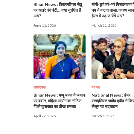
Bihar News : विक्रमशिला सेतु
चोरी-छुपे हरे-भरे विशालकाय 
पर खतरे की घंटी… क्या सुरक्षित हैं
नप ने कटवा डाला, कारण जा
आप?
हैरत में पड़ जायेंगे आप?
June 11, 2026
March 21, 2025
पॉलिटिकल
नेशनल
Bihar News : पप्पू यादव के बयान
National News : हेयर
पर बवाल, महिला आयोग का नोटिस,
स्टाइलिस्ट जावेद हबीब ने किय
पिंकी कुशवाहा का तीखा हमला!
सैलून का उद्घाटन
April 22, 2026
March 5, 2025