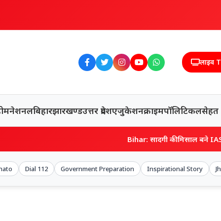
लाइव 
होम
नेशनल
बिहार
झारखण्ड
उत्तर प्रदेश
एजुकेशन
क्राइम
पॉलिटिकल
सेहत
Bihar: सादगी की मिसाल बने IAS शेखर आनंद, सरकारी 
hato
Dial 112
Government Preparation
Inspirational Story
J