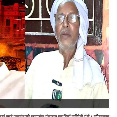
ां रहुई प्रखंड की इमामगंज पंचायत इन दिनों सुर्खियों में है। खीदरचक