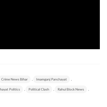
,
,
Crime News Bihar
Imamganj Panchayat
,
,
,
hayat Politics
Political Clash
Rahui Block News