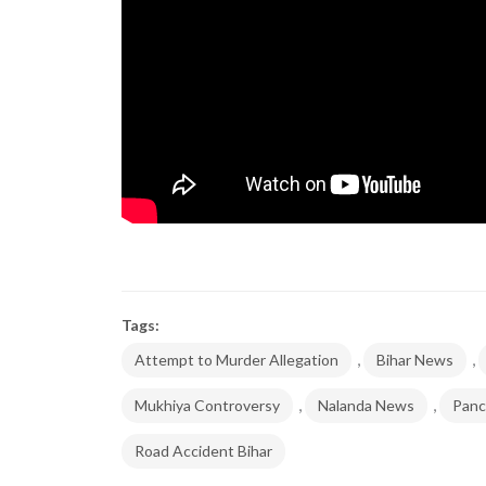
Tags:
,
,
Attempt to Murder Allegation
Bihar News
,
,
Mukhiya Controversy
Nalanda News
Panc
Road Accident Bihar