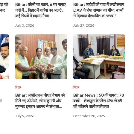
पेड़ को
Bihar: कोसी का कहर, 6 घर समाए
Bihar: शहीदों की याद में लखीसराय
नकर
नदी में… बिहार में बारिश का अलर्ट,
DAV ने रोपा सम्मान का पौधा, बच्चों
कई जिलों में बदला मौसम!
ने दिखाया देशभक्ति का जज्बा!
July 5, 2026
July 27, 2026
बिहार
बिहार
Bihar: लखीसराय शिक्षा विभाग को
Bihar News : 50 की क्षमता, 78
ा
मिले नए डीपीओ, सीमा कुमारी और
बच्चे… शेखपुरा के प्लेस ऑफ सेफ्टी
मुहम्मद इसरार अहमद ने संभाला
की चौंकाने वाली हकीकत!
कार्यभार!
July 9, 2026
December 20, 2025