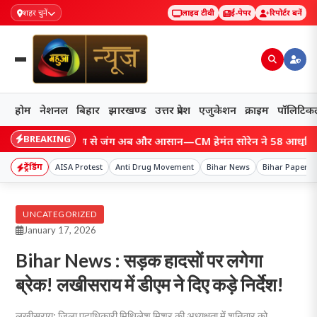
शहर चुनें
लाइव टीवी
ई-पेपर
रिपोर्टर बनें
होम
नेशनल
बिहार
झारखण्ड
उत्तर प्रदेश
एजुकेशन
क्राइम
पॉलिटिक
BREAKING
hand: आग से जंग अब और आसान—CM हेमंत सोरेन ने 58 आधुनिक अग्निशमन 
ट्रेंडिंग
AISA Protest
Anti Drug Movement
Bihar News
Bihar Paper L
UNCATEGORIZED
January 17, 2026
Bihar News : सड़क हादसों पर लगेगा
ब्रेक! लखीसराय में डीएम ने दिए कड़े निर्देश!
लखीसराय: जिला पदाधिकारी मिथिलेश मिश्र की अध्यक्षता में शनिवार को