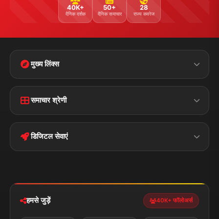
40K+
50+
28
दैनिक दर्शक
दैनिक समाचार
राज्य कवरेज
मुख्य लिंक्स
Home
Contact Us
समाचार श्रेणी
Terms &
Disclaimer
बिहार
क्राइम
Conditions
डिजिटल सेवाएं
पॉलिटिकल
Privacy Policy
झारखण्ड
मोबाइल ऐप
iOS & Android
नेशनल
स्पोर्ट्स
डाउनलोड करें
हमसे जुड़ें
40K+ फॉलोअर्स