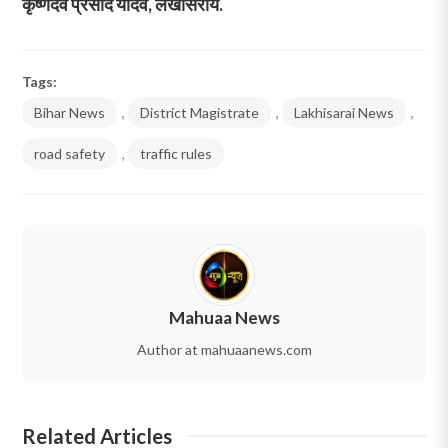
कृष्णदेव प्रसाद यादव, लखीसराय.
Tags:
Bihar News
,
District Magistrate
,
Lakhisarai News
,
road safety
,
traffic rules
Mahuaa News
Author at mahuaanews.com
Related Articles