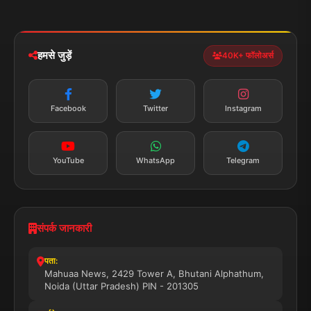
मोबाइल ऐप
iOS & Android
नेशनल
स्पोर्ट्स
डाउनलोड करें
हमसे जुड़ें
40K+ फॉलोअर्स
न्यूज़ अलर्ट
तत्काल अपडेट
Facebook
Twitter
Instagram
सब्सक्राइब करें
YouTube
WhatsApp
Telegram
संपर्क जानकारी
पता:
Mahuaa News, 2429 Tower A, Bhutani Alphathum,
Noida (Uttar Pradesh) PIN - 201305