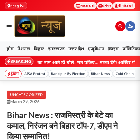
शहर चुनें
लाइव टीवी
ई-पेपर
रिपोर्टर बनें
होम
नेशनल
बिहार
झारखण्ड
उत्तर प्रदेश
एजुकेशन
क्राइम
पॉलिटिक
BREAKING
म्राट चौधरी का नाम आते ही बोले- मत पूछिए… मरवा देंगे! आखिर गोपाल मंडल ने
ट्रेंडिंग
AISA Protest
Bankipur By Election
Bihar News
Cold Chain In
UNCATEGORIZED
March 29, 2026
Bihar News : राजमिस्त्री के बेटे का
कमाल, निरंजन बने बिहार टॉप-7, डीएम ने
किया सम्मानित!