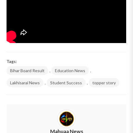
Tags:
Bihar Board Result
,
Education News
,
Lakhisarai News
,
Student Success
,
topper story
Mahuaa News