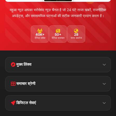
महुआ न्यूज़ आपका भरोसेमंद न्यूज़ चैनल है जो 24 घंटे ताजा खबरें, राजनीतिक
अपडेट्स, और समसामयिक घटनाओं की सटीक जानकारी प्रदान करता है।
40K+
50+
28
दैनिक दर्शक
दैनिक समाचार
राज्य कवरेज
मुख्य लिंक्स
Home
Contact Us
समाचार श्रेणी
Terms &
Disclaimer
बिहार
क्राइम
Conditions
डिजिटल सेवाएं
पॉलिटिकल
Privacy Policy
झारखण्ड