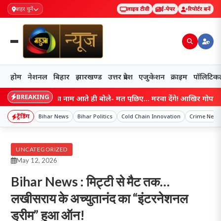
शहर चुनें
लाइव टीवी
ई-पेपर
रिपोर्टर बनें
होम
नेशनल
बिहार
झारखण्ड
उत्तर प्रदेश
एजुकेशन
क्राइम
पॉलिटिक
BREAKING
्राट चौधरी का नाम आते ही बोले- मत पूछिए… मरवा देंगे! आखिर गोपाल मंडल ने
ट्रेंडिंग
Bihar News
Bihar Politics
Cold Chain Innovation
Crime News
UNCATEGORIZED
May 12, 2026
Bihar News : मिट्टी से मैट तक…
लखीसराय के अच्युतानंद का “इंटरनेशनल
ड्रीम” हुआ ऑन!