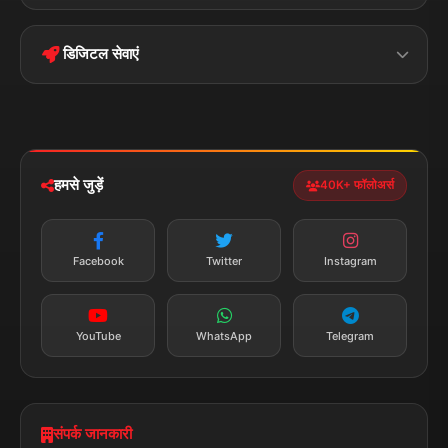
Terms &
Disclaimer
बिहार
क्राइम
Conditions
डिजिटल सेवाएं
पॉलिटिकल
Privacy Policy
झारखण्ड
मोबाइल ऐप
iOS & Android
नेशनल
स्पोर्ट्स
डाउनलोड करें
हमसे जुड़ें
40K+ फॉलोअर्स
न्यूज़ अलर्ट
तत्काल अपडेट
Facebook
Twitter
Instagram
सब्सक्राइब करें
YouTube
WhatsApp
Telegram
संपर्क जानकारी