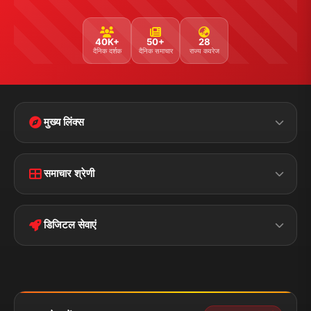
40K+
50+
28
दैनिक दर्शक
दैनिक समाचार
राज्य कवरेज
मुख्य लिंक्स
Home
Contact Us
समाचार श्रेणी
Terms &
Disclaimer
बिहार
क्राइम
Conditions
डिजिटल सेवाएं
पॉलिटिकल
Privacy Policy
झारखण्ड
मोबाइल ऐप
iOS & Android
नेशनल
स्पोर्ट्स
डाउनलोड करें