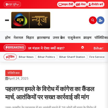
शहर चुनें
लाइव टीवी
ई-पेपर
रिपोर्टर बनें
होम
नेशनल
बिहार
झारखण्ड
उत्तर प्रदेश
एजुकेशन
क्राइम
पॉलिटिक
BREAKING
! आखिर गोपाल मंडल ने ऐसा क्यों कहा?
Bihar: सारण के न
ट्रेंडिंग
Bihar News
Bihar Politics
Bihar Sharif Station
Fire Service U
पॉलिटिकल
April 24, 2025
पहलगाम हमले के विरोध में कांगेस का कैंडल
मार्च, आतंकियों पर सख्त कार्रवाई की मांग
जम्मू-कश्मीर के पहलगाम में हुए आतंकी हमले में 28 लोगों की हत्या के विरोध में