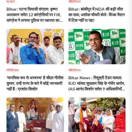
क्राइम
पॉलिटिकल
Bihar: पटना सियासी संग्राम: कृष्णा
Bihar: बांकीपुर में NDA की बड़ी जीत
अल्लावरु समेत 12 कांग्रेसियों पर FIR,
का दावा, अशोक चौधरी बोले- विपक्ष मैदान
कांग्रेस ने लगाया पुलिस पर पक्षपात का
में टिक नहीं पा रहा!
आरोप!
पॉलिटिकल
पॉलिटिकल
‘मानसिक रूप से अस्वस्थ’ है सीएम नीतीश
Bihar News : रिशुश्री टेंडर मामला:
कुमार, उन्हें राज्य के बारे में कोई जानकारी
RJD सांसद सुधाकर सिंह के गंभीर आरोप,
नहीं है : प्रशांत किशोर
IAS आनंद किशोर समेत 9 अधिकारियों
पर सवाल; कोर्ट निगरानी में जांच की मांग!