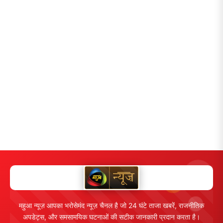
महुआ न्यूज़ आपका भरोसेमंद न्यूज़ चैनल है जो 24 घंटे ताजा खबरें, राजनीतिक
अपडेट्स, और समसामयिक घटनाओं की सटीक जानकारी प्रदान करता है।