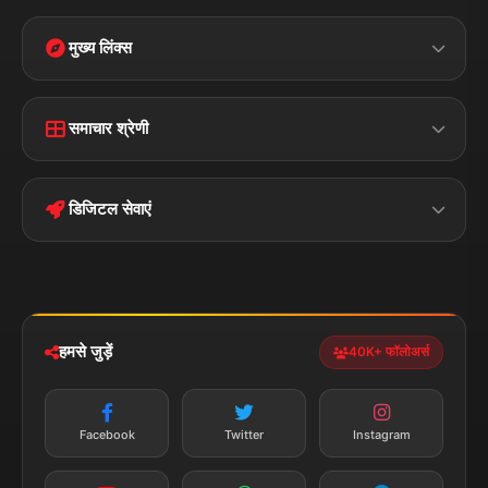
मुख्य लिंक्स
Home
Contact Us
समाचार श्रेणी
Terms &
Disclaimer
बिहार
क्राइम
Conditions
डिजिटल सेवाएं
पॉलिटिकल
Privacy Policy
झारखण्ड
मोबाइल ऐप
iOS & Android
नेशनल
स्पोर्ट्स
डाउनलोड करें
हमसे जुड़ें
40K+ फॉलोअर्स
न्यूज़ अलर्ट
तत्काल अपडेट
Facebook
Twitter
Instagram
सब्सक्राइब करें