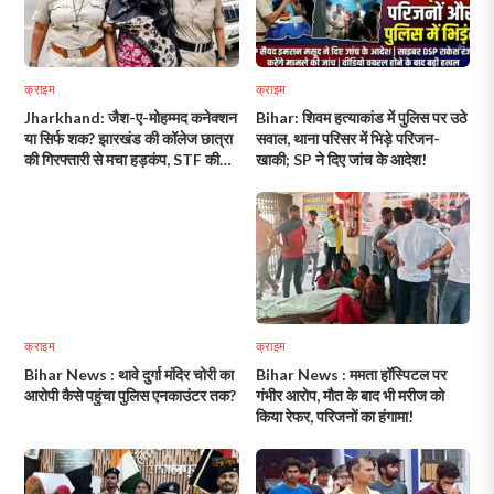
क्राइम
क्राइम
Jharkhand: जैश-ए-मोहम्मद कनेक्शन
Bihar: शिवम हत्याकांड में पुलिस पर उठे
या सिर्फ शक? झारखंड की कॉलेज छात्रा
सवाल, थाना परिसर में भिड़े परिजन-
की गिरफ्तारी से मचा हड़कंप, STF की
खाकी; SP ने दिए जांच के आदेश!
जांच में खुलेंगे राज!
क्राइम
क्राइम
Bihar News : थावे दुर्गा मंदिर चोरी का
Bihar News : ममता हॉस्पिटल पर
आरोपी कैसे पहुंचा पुलिस एनकाउंटर तक?
गंभीर आरोप, मौत के बाद भी मरीज को
किया रेफर, परिजनों का हंगामा!