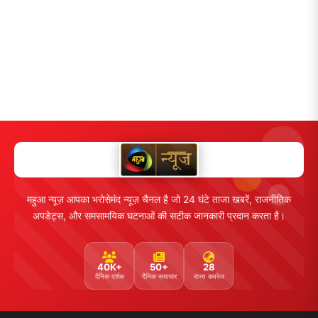
महुआ न्यूज़ आपका भरोसेमंद न्यूज़ चैनल है जो 24 घंटे ताजा खबरें, राजनीतिक
अपडेट्स, और समसामयिक घटनाओं की सटीक जानकारी प्रदान करता है।
40K+
50+
28
दैनिक दर्शक
दैनिक समाचार
राज्य कवरेज