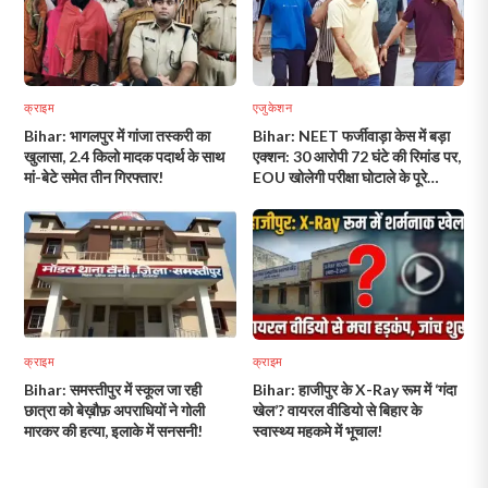
क्राइम
एजुकेशन
Bihar: भागलपुर में गांजा तस्करी का
Bihar: NEET फर्जीवाड़ा केस में बड़ा
खुलासा, 2.4 किलो मादक पदार्थ के साथ
एक्शन: 30 आरोपी 72 घंटे की रिमांड पर,
मां-बेटे समेत तीन गिरफ्तार!
EOU खोलेगी परीक्षा घोटाले के पूरे
नेटवर्क की परतें!
क्राइम
क्राइम
Bihar: समस्तीपुर में स्कूल जा रही
Bihar: हाजीपुर के X-Ray रूम में ‘गंदा
छात्रा को बेख़ौफ़ अपराधियों ने गोली
खेल’? वायरल वीडियो से बिहार के
मारकर की हत्या, इलाके में सनसनी!
स्वास्थ्य महकमे में भूचाल!