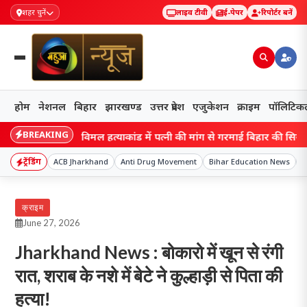
शहर चुनें
लाइव टीवी
ई-पेपर
रिपोर्टर बनें
होम
नेशनल
बिहार
झारखण्ड
उत्तर प्रदेश
एजुकेशन
क्राइम
पॉलिटिक
BREAKING
ंसाफ? EO विमल हत्याकांड में पत्नी की मांग से गरमाई बिहार की सियासत!
ट्रेंडिंग
ACB Jharkhand
Anti Drug Movement
Bihar Education News
B
क्राइम
June 27, 2026
Jharkhand News : बोकारो में खून से रंगी
रात, शराब के नशे में बेटे ने कुल्हाड़ी से पिता की
हत्या!