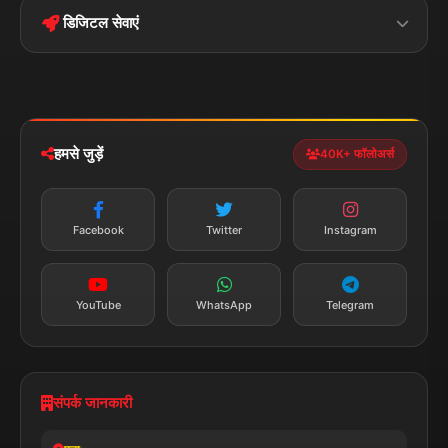
डिजिटल सेवाएं
पॉलिटिकल
Privacy Policy
झारखण्ड
मोबाइल ऐप
iOS & Android
नेशनल
स्पोर्ट्स
डाउनलोड करें
हमसे जुड़ें
40K+ फॉलोअर्स
न्यूज़ अलर्ट
तत्काल अपडेट
Facebook
Twitter
Instagram
सब्सक्राइब करें
YouTube
WhatsApp
Telegram
संपर्क जानकारी