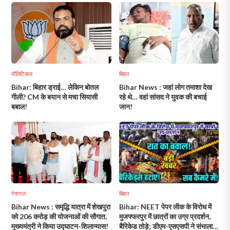
पॉलिटिकल
बिहार
Bihar: बिहार ड्राई… लेकिन बोतल
Bihar News : जहां लोग तमाशा देख
गीली? CM के बयान से मचा सियासी
रहे थे… वहां सांसद ने युवक की बचाई
बबाल!
जान!
नेशनल
बिहार
Bihar News : समृद्धि यात्रा में शेखपुरा
Bihar: NEET पेपर लीक के विरोध में
को 206 करोड़ की योजनाओं की सौगात,
मुजफ्फरपुर में छात्रों का उग्र प्रदर्शन,
मुख्यमंत्री ने किया उद्घाटन-शिलान्यास!
बैरिकेड तोड़े; डीएम-एसएसपी ने संभाला