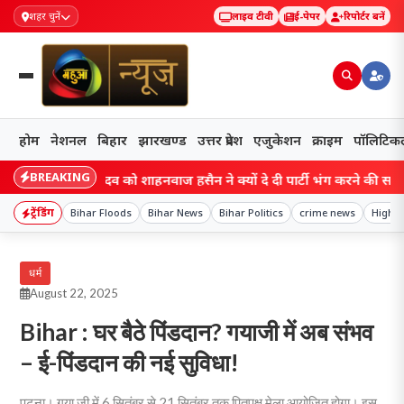
शहर चुनें
लाइव टीवी
ई-पेपर
रिपोर्टर बनें
होम
नेशनल
बिहार
झारखण्ड
उत्तर प्रदेश
एजुकेशन
क्राइम
पॉलिटिक
BREAKING
ar: लालू यादव को शाहनवाज हुसैन ने क्यों दे दी पार्टी भंग करने की सलाह?
ट्रेंडिंग
Bihar Floods
Bihar News
Bihar Politics
crime news
Higher
धर्म
August 22, 2025
Bihar : घर बैठे पिंडदान? गयाजी में अब संभव
– ई-पिंडदान की नई सुविधा!
पटना। गया जी में 6 सितंबर से 21 सितंबर तक पितृपक्ष मेला आयोजित होगा। इस