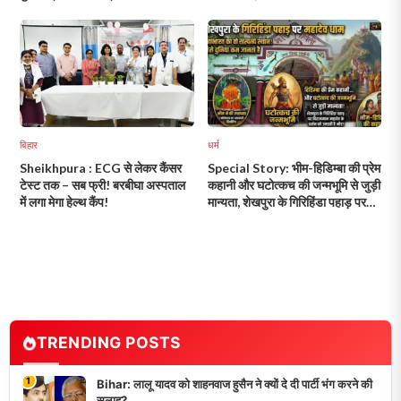
मोर्चा!
बिहार
धर्म
Sheikhpura : ECG से लेकर कैंसर
Special Story: भीम-हिडिम्बा की प्रेम
टेस्ट तक – सब फ्री! बरबीघा अस्पताल
कहानी और घटोत्कच की जन्मभूमि से जुड़ी
में लगा मेगा हेल्थ कैंप!
मान्यता, शेखपुरा के गिरिहिंडा पहाड़ पर
विराजमान महादेव के दर्शन को उमड़ती है
भीड़!
TRENDING POSTS
1
Bihar: लालू यादव को शाहनवाज हुसैन ने क्यों दे दी पार्टी भंग करने की
सलाह?