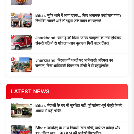
3
Bihar: मुंगेर थाने में आया ट्रक… फिर अचानक कहां चला गया?
रिसीविंग सामने आई तो खुला जब्त वाहन का रहस्य!
4
Jharkhand: रामगढ़ को मिला ‘फायर फाइटर’ का नया हथियार,
संकरी गलियों से गांव तक आग बुझाएगा मिनी वाटर टेंडर!
5
Jharkhand: बिरसा की धरती पर आदिवासी अस्मिता का
सम्मान, विश्व आदिवासी दिवस पर डीसी ने दी श्रद्धांजलि!
LATEST NEWS
Bihar: नेताओं के घर भी सुरक्षित नहीं, पूर्व सांसद-पूर्व मंत्री के बंद
आवास में बड़ी चोरी!
Bihar: कांवड़िए के साथ निकले ‘तीन डॉगी’, कंधे पर कांवड़ और
111 लीटर जल… 90 KM की अनोखी शिवभक्ति!