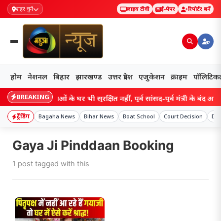
शहर चुनें
लाइव टीवी
ई-पेपर
रिपोर्टर बनें
होम
नेशनल
बिहार
झारखण्ड
उत्तर प्रदेश
एजुकेशन
क्राइम
पॉलिटिक
BREAKING
Bihar: नेताओं के घर भी सुरक्षित नहीं, पूर्व सांसद-पूर्व मंत्री के बंद आवास मे
ट्रेंडिंग
Bagaha News
Bihar News
Boat School
Court Decision
Dea
Gaya Ji Pinddaan Booking
1 post tagged with this