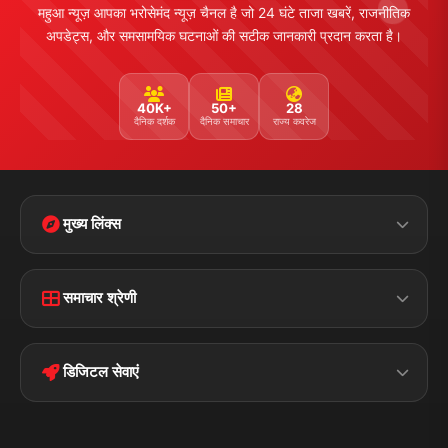
महुआ न्यूज़ आपका भरोसेमंद न्यूज़ चैनल है जो 24 घंटे ताजा खबरें, राजनीतिक
अपडेट्स, और समसामयिक घटनाओं की सटीक जानकारी प्रदान करता है।
40K+
50+
28
दैनिक दर्शक
दैनिक समाचार
राज्य कवरेज
मुख्य लिंक्स
Home
Contact Us
समाचार श्रेणी
Terms &
Disclaimer
बिहार
क्राइम
Conditions
डिजिटल सेवाएं
पॉलिटिकल
Privacy Policy
झारखण्ड
मोबाइल ऐप