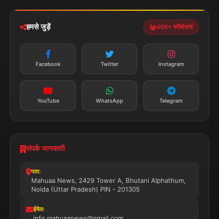
iOS & Android
नेशनल
स्पोर्ट्स
डाउनलोड करें
हमसे जुड़ें
40K+ फॉलोअर्स
न्यूज़ अलर्ट
तत्काल अपडेट
Facebook
Twitter
Instagram
सब्सक्राइब करें
YouTube
WhatsApp
Telegram
संपर्क जानकारी
पता:
Mahuaa News, 2429 Tower A, Bhutani Alphathum,
Noida (Uttar Pradesh) PIN - 201305
ईमेल:
info.mahuaanews@gmail.com