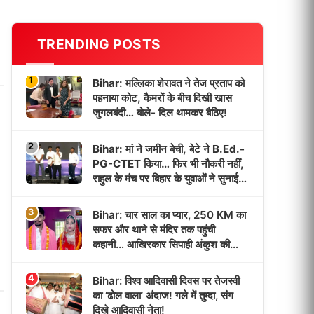
TRENDING POSTS
1
Bihar: मल्लिका शेरावत ने तेज प्रताप को
पहनाया कोट, कैमरों के बीच दिखी खास
जुगलबंदी… बोले- दिल थामकर बैठिए!
2
Bihar: मां ने जमीन बेची, बेटे ने B.Ed.-
PG-CTET किया… फिर भी नौकरी नहीं,
राहुल के मंच पर बिहार के युवाओं ने सुनाई
‘भर्ती इंतजार’ की कहानी!
3
Bihar: चार साल का प्यार, 250 KM का
सफर और थाने से मंदिर तक पहुंची
कहानी… आखिरकार सिपाही अंकुश की
दुल्हन बनी पूजा!
4
Bihar: विश्व आदिवासी दिवस पर तेजस्वी
का ‘ढोल वाला’ अंदाज! गले में तुम्दा, संग
दिखे आदिवासी नेता!