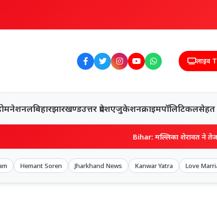
लाइव 
होम
नेशनल
बिहार
झारखण्ड
उत्तर प्रदेश
एजुकेशन
क्राइम
पॉलिटिकल
सेहत
Bihar: मल्लिका शेरावत ने तेज प्रताप को पह
am
Hemant Soren
Jharkhand News
Kanwar Yatra
Love Marr