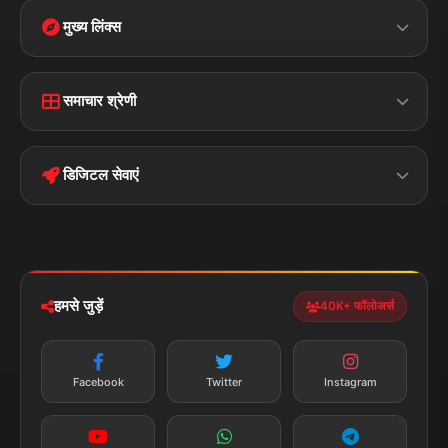
मुख्य लिंक्स
Home
Contact Us
समाचार श्रेणी
Terms &
Disclaimer
बिहार
क्राइम
Conditions
डिजिटल सेवाएं
पॉलिटिकल
Privacy Policy
झारखण्ड
मोबाइल ऐप
iOS & Android
नेशनल
स्पोर्ट्स
डाउनलोड करें
हमसे जुड़ें
40K+ फॉलोअर्स
न्यूज़ अलर्ट
तत्काल अपडेट
Facebook
Twitter
Instagram
सब्सक्राइब करें