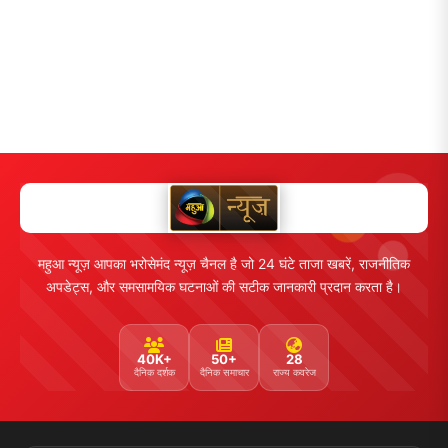
महुआ न्यूज़ आपका भरोसेमंद न्यूज़ चैनल है जो 24 घंटे ताजा खबरें, राजनीतिक
अपडेट्स, और समसामयिक घटनाओं की सटीक जानकारी प्रदान करता है।
40K+
50+
28
दैनिक दर्शक
दैनिक समाचार
राज्य कवरेज