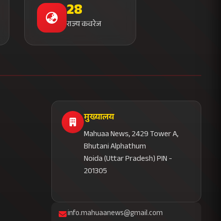
28
राज्य कवरेज
मुख्यालय
Mahuaa News, 2429 Tower A,
Bhutani Alphathum
Noida (Uttar Pradesh) PIN -
201305
info.mahuaanews@gmail.com