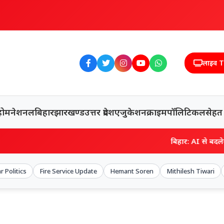
लाइव 
होम
नेशनल
बिहार
झारखण्ड
उत्तर प्रदेश
एजुकेशन
क्राइम
पॉलिटिकल
सेहत
बिहार: AI से बदलेगा बिहार हेल्थ
r Politics
Fire Service Update
Hemant Soren
Mithilesh Tiwari