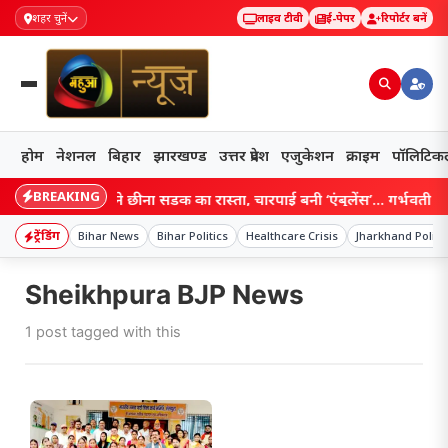
शहर चुनें
लाइव टीवी
ई-पेपर
रिपोर्टर बनें
होम
नेशनल
बिहार
झारखण्ड
उत्तर प्रदेश
एजुकेशन
क्राइम
पॉलिटिक
BREAKING
Bihar: बाढ़ ने छीना सड़क का रास्ता, चारपाई बनी ‘एंबुलेंस’… गर्भवती महि
ट्रेंडिंग
Bihar News
Bihar Politics
Healthcare Crisis
Jharkhand Politi
Sheikhpura BJP News
1 post tagged with this