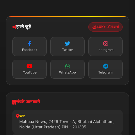
मोबाइल ऐप
iOS & Android
नेशनल
स्पोर्ट्स
डाउनलोड करें
हमसे जुड़ें
40K+ फॉलोअर्स
न्यूज़ अलर्ट
तत्काल अपडेट
Facebook
Twitter
Instagram
सब्सक्राइब करें
YouTube
WhatsApp
Telegram
संपर्क जानकारी
पता:
Mahuaa News, 2429 Tower A, Bhutani Alphathum,
Noida (Uttar Pradesh) PIN - 201305