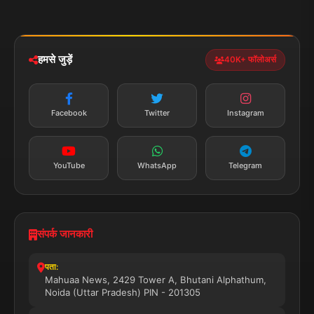
मोबाइल ऐप
iOS & Android
नेशनल
स्पोर्ट्स
डाउनलोड करें
हमसे जुड़ें
40K+ फॉलोअर्स
न्यूज़ अलर्ट
तत्काल अपडेट
Facebook
Twitter
Instagram
सब्सक्राइब करें
YouTube
WhatsApp
Telegram
संपर्क जानकारी
पता:
Mahuaa News, 2429 Tower A, Bhutani Alphathum,
Noida (Uttar Pradesh) PIN - 201305