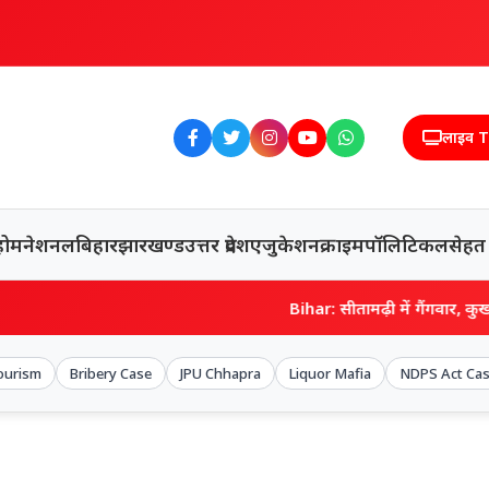
लाइव 
होम
नेशनल
बिहार
झारखण्ड
उत्तर प्रदेश
एजुकेशन
क्राइम
पॉलिटिकल
सेहत
Bihar: सीतामढ़ी में गैंगवार, कुख्यात शराब मा
ourism
Bribery Case
JPU Chhapra
Liquor Mafia
NDPS Act Ca