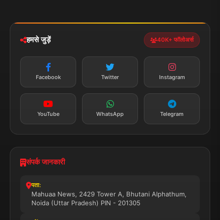
मोबाइल ऐप
iOS & Android
नेशनल
स्पोर्ट्स
डाउनलोड करें
हमसे जुड़ें
40K+ फॉलोअर्स
न्यूज़ अलर्ट
तत्काल अपडेट
Facebook
Twitter
Instagram
सब्सक्राइब करें
YouTube
WhatsApp
Telegram
संपर्क जानकारी
पता:
Mahuaa News, 2429 Tower A, Bhutani Alphathum,
Noida (Uttar Pradesh) PIN - 201305