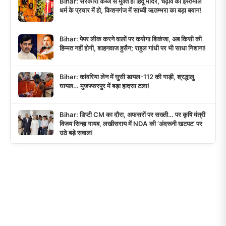
Bihar: सरकारी कब्जे से मुक्त हों हिंदू मंदिर, चढ़ावे का इस्तेमाल
धर्म के प्रचार में हो, किशनगंज में साध्वी ऋतम्भरा का बड़ा बयान!
Bihar: पेपर लीक करने वालों पर कसेगा शिकंजा, अब किसी की
हिम्मत नहीं होगी, शाहनवाज हुसैन; राहुल गांधी पर भी साधा निशाना!
Bihar: कांवरिया लेन में घुसी डायल-112 की गाड़ी, श्रद्धालु
घायल… मुजफ्फरपुर में बड़ा हादसा टला!
Bihar: डिप्टी CM का दौरा, अफसरों पर सख्ती… पर कृषि मंत्री
विजय सिन्हा गायब, लखीसराय में NDA की ‘अंदरूनी खटपट’ पर
उठे बड़े सवाल!