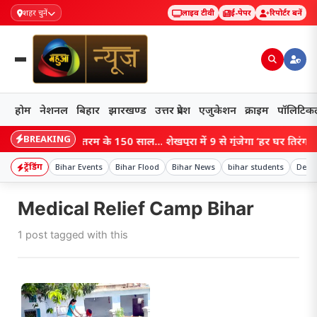
शहर चुनें
लाइव टीवी
ई-पेपर
रिपोर्टर बनें
होम
नेशनल
बिहार
झारखण्ड
उत्तर प्रदेश
एजुकेशन
क्राइम
पॉलिटिक
BREAKING
Bihar: वंदे मातरम के 150 साल… शेखपुरा में 9 से गूंजेगा ‘हर घर तिरंगा’ अभ
ट्रेंडिंग
Bihar Events
Bihar Flood
Bihar News
bihar students
Deput
Medical Relief Camp Bihar
1 post tagged with this