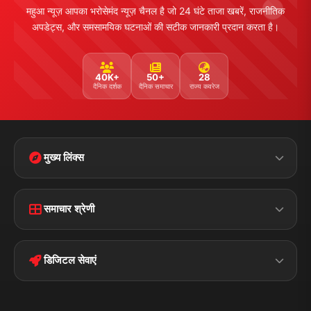
महुआ न्यूज़ आपका भरोसेमंद न्यूज़ चैनल है जो 24 घंटे ताजा खबरें, राजनीतिक
अपडेट्स, और समसामयिक घटनाओं की सटीक जानकारी प्रदान करता है।
40K+
50+
28
दैनिक दर्शक
दैनिक समाचार
राज्य कवरेज
मुख्य लिंक्स
Home
Contact Us
समाचार श्रेणी
Terms &
Disclaimer
बिहार
क्राइम
Conditions
डिजिटल सेवाएं
पॉलिटिकल
Privacy Policy
झारखण्ड
मोबाइल ऐप