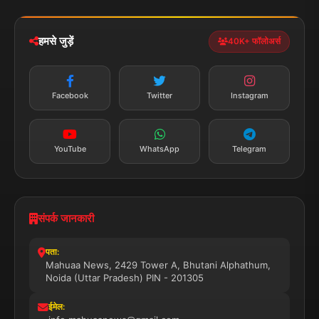
iOS & Android
नेशनल
स्पोर्ट्स
डाउनलोड करें
हमसे जुड़ें
40K+ फॉलोअर्स
न्यूज़ अलर्ट
तत्काल अपडेट
Facebook
Twitter
Instagram
सब्सक्राइब करें
YouTube
WhatsApp
Telegram
संपर्क जानकारी
पता:
Mahuaa News, 2429 Tower A, Bhutani Alphathum,
Noida (Uttar Pradesh) PIN - 201305
ईमेल: