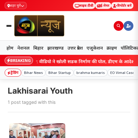
शहर चुनें
लाइव टीवी
ई-पेपर
रिपोर्टर बनें
होम
नेशनल
बिहार
झारखण्ड
उत्तर प्रदेश
एजुकेशन
क्राइम
पॉलिटिक
BREAKING
Bihar: वीडियो ने खोली सड़क निर्माण की पोल, डीएम के आदेश पर 
ट्रेंडिंग
Bihar News
Bihar Startup
brahma kumaris
EO Vimal Case
Lakhisarai Youth
1 post tagged with this