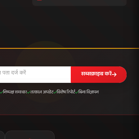
सब्सक्राइब करें
निष्पक्ष समाचार
तत्काल अपडेट
विशेष रिपोर्ट
बिना विज्ञापन