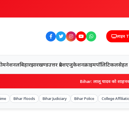
लाइव 
होम
नेशनल
बिहार
झारखण्ड
उत्तर प्रदेश
एजुकेशन
क्राइम
पॉलिटिकल
सेहत
Bihar: लालू यादव को शाहनवाज हुसैन ने क्यों 
rime
Bihar Floods
Bihar Judiciary
Bihar Police
College Affiliati