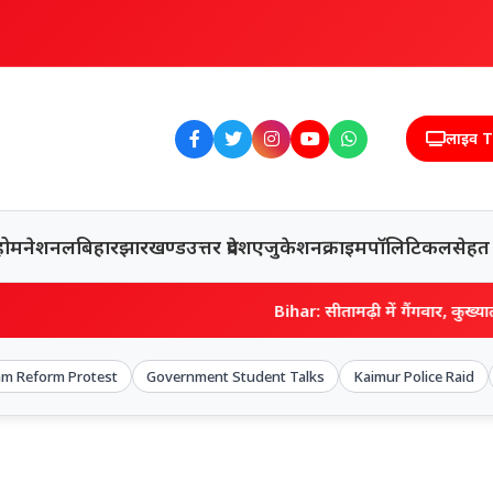
लाइव 
होम
नेशनल
बिहार
झारखण्ड
उत्तर प्रदेश
एजुकेशन
क्राइम
पॉलिटिकल
सेहत
Bihar: सीतामढ़ी में गैंगवार, कुख्यात शराब माफिया
m Reform Protest
Government Student Talks
Kaimur Police Raid