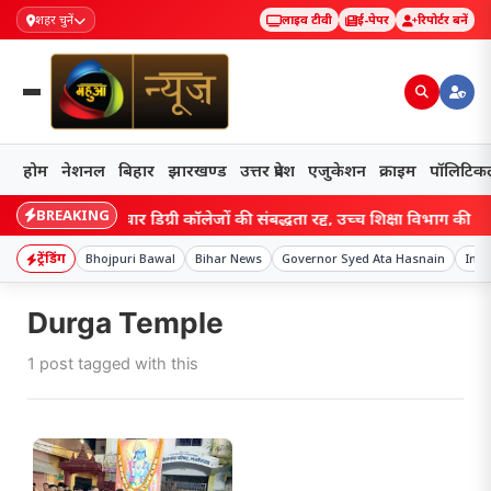
शहर चुनें
लाइव टीवी
ई-पेपर
रिपोर्टर बनें
होम
नेशनल
बिहार
झारखण्ड
उत्तर प्रदेश
एजुकेशन
क्राइम
पॉलिटिक
BREAKING
ihar: बिहार के चार डिग्री कॉलेजों की संबद्धता रद्द, उच्च शिक्षा विभाग की कार्र
ट्रेंडिंग
Bhojpuri Bawal
Bihar News
Governor Syed Ata Hasnain
Indi
Durga Temple
1 post tagged with this