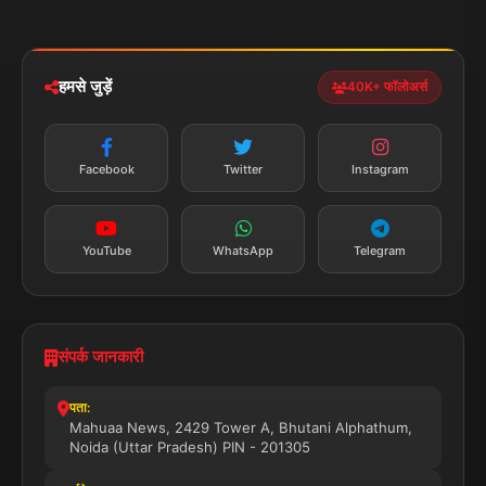
मोबाइल ऐप
iOS & Android
नेशनल
स्पोर्ट्स
डाउनलोड करें
हमसे जुड़ें
40K+ फॉलोअर्स
न्यूज़ अलर्ट
तत्काल अपडेट
Facebook
Twitter
Instagram
सब्सक्राइब करें
YouTube
WhatsApp
Telegram
संपर्क जानकारी
पता:
Mahuaa News, 2429 Tower A, Bhutani Alphathum,
Noida (Uttar Pradesh) PIN - 201305