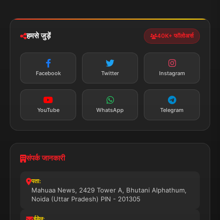
iOS & Android
नेशनल
स्पोर्ट्स
डाउनलोड करें
हमसे जुड़ें
40K+ फॉलोअर्स
न्यूज़ अलर्ट
तत्काल अपडेट
Facebook
Twitter
Instagram
सब्सक्राइब करें
YouTube
WhatsApp
Telegram
संपर्क जानकारी
पता:
Mahuaa News, 2429 Tower A, Bhutani Alphathum,
Noida (Uttar Pradesh) PIN - 201305
ईमेल: