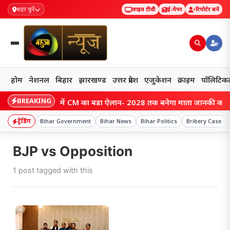
शहर चुनें
लाइव टीवी
ई-पेपर
रिपोर्टर बनें
होम
नेशनल
बिहार
झारखण्ड
उत्तर प्रदेश
एजुकेशन
क्राइम
पॉलिटिक
BREAKING
ihar: सीतामढ़ी में CM का बड़ा ऐलान- 2028 तक बनेगा माता जानकी का भव्य मंदिर,
ट्रेंडिंग
Bihar Government
Bihar News
Bihar Politics
Bribery Case
BJP vs Opposition
1 post tagged with this