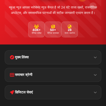
महुआ न्यूज़ आपका भरोसेमंद न्यूज़ चैनल है जो 24 घंटे ताजा खबरें, राजनीतिक
अपडेट्स, और समसामयिक घटनाओं की सटीक जानकारी प्रदान करता है।
40K+
50+
28
दैनिक दर्शक
दैनिक समाचार
राज्य कवरेज
मुख्य लिंक्स
Home
Contact Us
समाचार श्रेणी
Terms &
Disclaimer
बिहार
क्राइम
Conditions
डिजिटल सेवाएं
पॉलिटिकल
Privacy Policy
झारखण्ड
मोबाइल ऐप