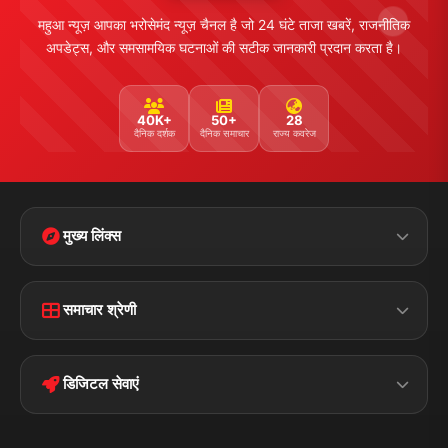
महुआ न्यूज़ आपका भरोसेमंद न्यूज़ चैनल है जो 24 घंटे ताजा खबरें, राजनीतिक
अपडेट्स, और समसामयिक घटनाओं की सटीक जानकारी प्रदान करता है।
40K+
50+
28
दैनिक दर्शक
दैनिक समाचार
राज्य कवरेज
मुख्य लिंक्स
Home
Contact Us
समाचार श्रेणी
Terms &
Disclaimer
बिहार
क्राइम
Conditions
डिजिटल सेवाएं
पॉलिटिकल
Privacy Policy
झारखण्ड
मोबाइल ऐप