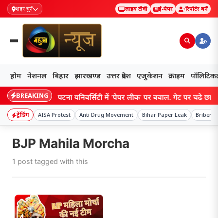
शहर चुनें
लाइव टीवी
ई-पेपर
रिपोर्टर बनें
होम
नेशनल
बिहार
झारखण्ड
उत्तर प्रदेश
एजुकेशन
क्राइम
पॉलिटिक
BREAKING
Bihar: पटना यूनिवर्सिटी में ‘पेपर लीक’ पर बवाल, गेट पर चढ़े छात्र, फू
ट्रेंडिंग
AISA Protest
Anti Drug Movement
Bihar Paper Leak
Bribery 
BJP Mahila Morcha
1 post tagged with this