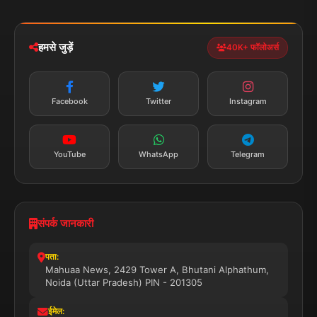
iOS & Android
नेशनल
स्पोर्ट्स
डाउनलोड करें
हमसे जुड़ें
40K+ फॉलोअर्स
न्यूज़ अलर्ट
तत्काल अपडेट
Facebook
Twitter
Instagram
सब्सक्राइब करें
YouTube
WhatsApp
Telegram
संपर्क जानकारी
पता:
Mahuaa News, 2429 Tower A, Bhutani Alphathum,
Noida (Uttar Pradesh) PIN - 201305
ईमेल: