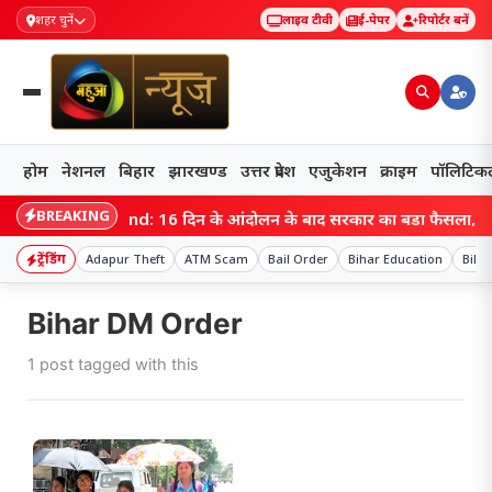
शहर चुनें
लाइव टीवी
ई-पेपर
रिपोर्टर बनें
होम
नेशनल
बिहार
झारखण्ड
उत्तर प्रदेश
एजुकेशन
क्राइम
पॉलिटिक
BREAKING
Jharkhand: 16 दिन के आंदोलन के बाद सरकार का बड़ा फैसला, 3 परीक्षाएं
ट्रेंडिंग
Adapur Theft
ATM Scam
Bail Order
Bihar Education
Bihar
Bihar DM Order
1 post tagged with this