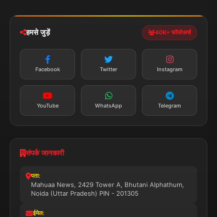
iOS & Android
नेशनल
स्पोर्ट्स
डाउनलोड करें
हमसे जुड़ें
40K+ फॉलोअर्स
न्यूज़ अलर्ट
तत्काल अपडेट
Facebook
Twitter
Instagram
सब्सक्राइब करें
YouTube
WhatsApp
Telegram
संपर्क जानकारी
पता:
Mahuaa News, 2429 Tower A, Bhutani Alphathum,
Noida (Uttar Pradesh) PIN - 201305
ईमेल: