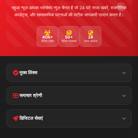
महुआ न्यूज़ आपका भरोसेमंद न्यूज़ चैनल है जो 24 घंटे ताजा खबरें, राजनीतिक
अपडेट्स, और समसामयिक घटनाओं की सटीक जानकारी प्रदान करता है।
40K+
50+
28
दैनिक दर्शक
दैनिक समाचार
राज्य कवरेज
मुख्य लिंक्स
Home
Contact Us
समाचार श्रेणी
Terms &
Disclaimer
बिहार
क्राइम
Conditions
डिजिटल सेवाएं
पॉलिटिकल
Privacy Policy
झारखण्ड
मोबाइल ऐप