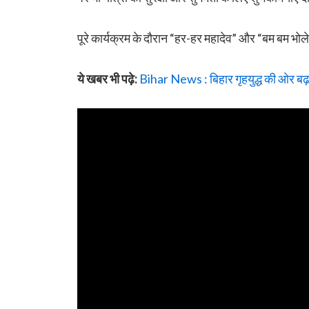
पूरे कार्यक्रम के दौरान “हर-हर महादेव” और “बम बम भोल
ये खबर भी पढ़े:
Bihar News : बिहार गृहयुद्ध की ओर बढ़ र