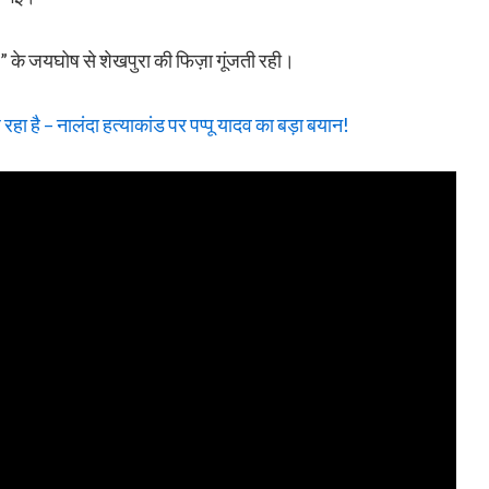
े” के जयघोष से शेखपुरा की फिज़ा गूंजती रही।
हा है – नालंदा हत्याकांड पर पप्पू यादव का बड़ा बयान!