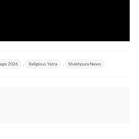
,
,
mage 2026
Religious Yatra
Shekhpura News