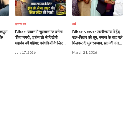
झारखण्ड
धर्म
खपुरा
Bihar: सावन में सुल्तानगंज बनेगा
Bihar News : लखीसराय में ईद-
के
‘शिव नगरी’, ड्रोन शो से दिखेगी
उल-फितर की धूम, नमाज के बाद गले
महादेव की महिमा; कांवड़ियों के लिए
मिलकर दी मुबारकबाद, झलकी गंगा-
फाइव स्टार इंतजाम!
जमुनी तहजीब!
July 17, 2026
March 21, 2026