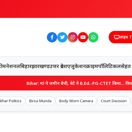
लाइव 
होम
नेशनल
बिहार
झारखण्ड
उत्तर प्रदेश
एजुकेशन
क्राइम
पॉलिटिकल
सेहत
मां ने जमीन बेची, बेटे ने B.Ed.-PG-CTET किया… फिर भी नौकरी नहीं, राहुल के 
Bihar Politics
Birsa Munda
Body Worn Camera
Court Decision