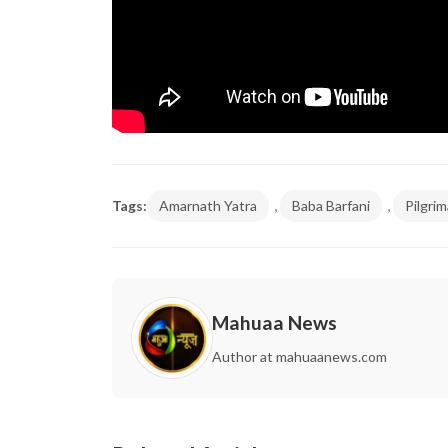
,
,
Tags:
Amarnath Yatra
Baba Barfani
Pilgri
Mahuaa News
Author at mahuaanews.com