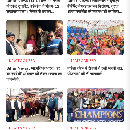
Bihar News : LPL रोहित मेमोरियल
Bihar News : लखीसराय में ईवीएम-
क्रिकेट टूर्नामेंट, महिसोना ने शिवम-11
वीवीपैट वेयरहाउस का निरीक्षण, सुरक्षा
लखीसराय को 7 विकेट से हराकर
और पारदर्शिता की व्यवस्थाओं का लिया
सेमीफाइनल में मारी एंट्री!
गया जायजा!
UNCATEGORIZED
UNCATEGORIZED
Bihar News : आत्मनिर्भर भारत–‘हर
महिला संवाद में सैकड़ों ने रखी अपनी बात,
घर स्वदेशी’ अभियान को लेकर भाजपा का
योजनाओं की ली जानकारी
जनसंपर्क!
UNCATEGORIZED
UNCATEGORIZED