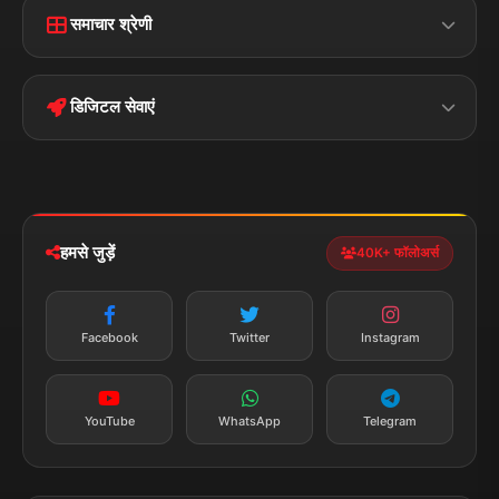
समाचार श्रेणी
Terms &
Disclaimer
बिहार
क्राइम
Conditions
डिजिटल सेवाएं
पॉलिटिकल
Privacy Policy
झारखण्ड
मोबाइल ऐप
iOS & Android
नेशनल
स्पोर्ट्स
डाउनलोड करें
हमसे जुड़ें
40K+ फॉलोअर्स
न्यूज़ अलर्ट
तत्काल अपडेट
Facebook
Twitter
Instagram
सब्सक्राइब करें
YouTube
WhatsApp
Telegram