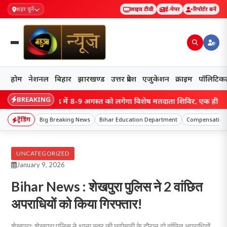
शहर चुनें
लाइव टीवी
ई-पेपर
रिपोर्टर बनें
होम
नेशनल
बिहार
झारखण्ड
उत्तर प्रदेश
एजुकेशन
क्राइम
पॉलिटिक
BREAKING
nd: रामगढ़ में 8-9 अगस्त को लगेगा विशेष मतदाता शिविर, एक ही बूथ पर जुड़े
ट्रेंडिंग
Big Breaking News
Bihar Education Department
Compensation
UNCATEGORIZED
January 9, 2026
Bihar News : शेखपुरा पुलिस ने 2 वांछित
अपराधियों को किया गिरफ्तार!
शेखपुरा: शेखपुरा पुलिस ने थाना स्तर की छापेमारी के दौरान दो वांछित अपराधियों