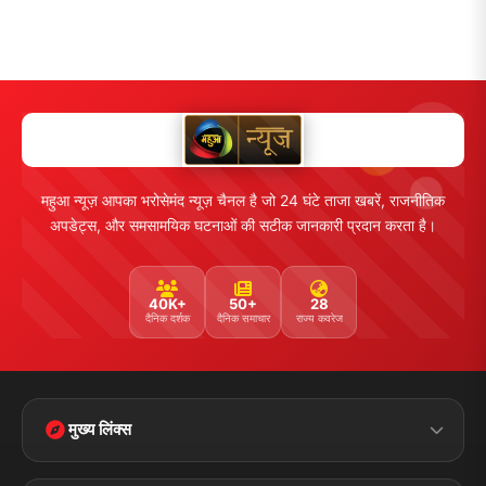
महुआ न्यूज़ आपका भरोसेमंद न्यूज़ चैनल है जो 24 घंटे ताजा खबरें, राजनीतिक
अपडेट्स, और समसामयिक घटनाओं की सटीक जानकारी प्रदान करता है।
40K+
50+
28
दैनिक दर्शक
दैनिक समाचार
राज्य कवरेज
मुख्य लिंक्स
Home
Contact Us