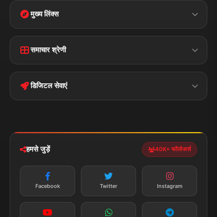
मुख्य लिंक्स
Home
Contact Us
समाचार श्रेणी
Terms &
Disclaimer
बिहार
क्राइम
Conditions
डिजिटल सेवाएं
पॉलिटिकल
Privacy Policy
झारखण्ड
मोबाइल ऐप
iOS & Android
नेशनल
स्पोर्ट्स
डाउनलोड करें
हमसे जुड़ें
40K+ फॉलोअर्स
न्यूज़ अलर्ट
तत्काल अपडेट
Facebook
Twitter
Instagram
सब्सक्राइब करें