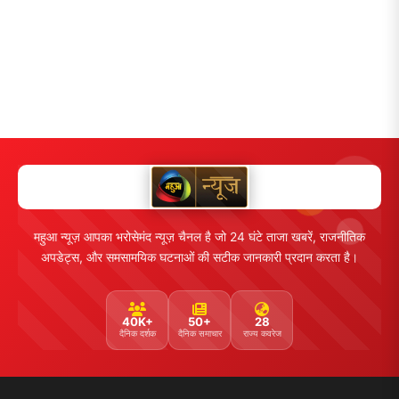
महुआ न्यूज़ आपका भरोसेमंद न्यूज़ चैनल है जो 24 घंटे ताजा खबरें, राजनीतिक
अपडेट्स, और समसामयिक घटनाओं की सटीक जानकारी प्रदान करता है।
40K+
50+
28
दैनिक दर्शक
दैनिक समाचार
राज्य कवरेज