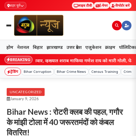
शहर चुनें
लाइव टीवी
ई-पेपर
रिपोर्टर बनें
होम
नेशनल
बिहार
झारखण्ड
उत्तर प्रदेश
एजुकेशन
क्राइम
पॉलिटिक
BREAKING
ी में गैंगवार, कुख्यात शराब माफिया गणेश राय को मारी गोली, पेट और जांघ में 
ट्रेंडिंग
Bihar Corruption
Bihar Crime News
Census Training
Crime S
UNCATEGORIZED
January 9, 2026
Bihar News : रोटरी क्लब की पहल, गगौर
के मांझी टोला में 40 जरूरतमंदों को कंबल
वितरित!