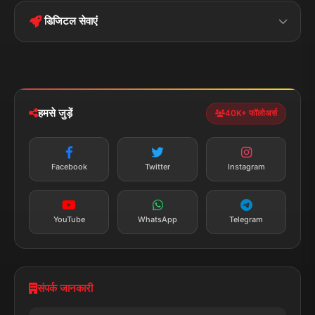
बिहार
क्राइम
Conditions
डिजिटल सेवाएं
पॉलिटिकल
Privacy Policy
झारखण्ड
मोबाइल ऐप
iOS & Android
नेशनल
स्पोर्ट्स
डाउनलोड करें
हमसे जुड़ें
40K+ फॉलोअर्स
न्यूज़ अलर्ट
तत्काल अपडेट
Facebook
Twitter
Instagram
सब्सक्राइब करें
YouTube
WhatsApp
Telegram
संपर्क जानकारी