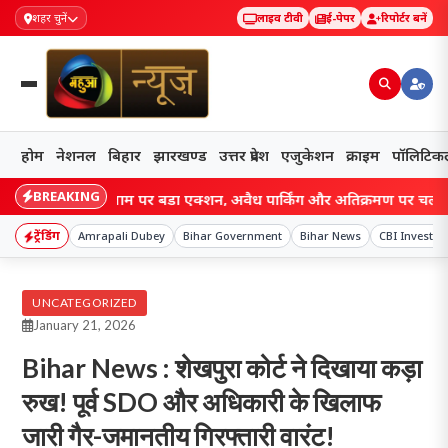
शहर चुनें
लाइव टीवी
ई-पेपर
रिपोर्टर बनें
होम
नेशनल
बिहार
झारखण्ड
उत्तर प्रदेश
एजुकेशन
क्राइम
पॉलिटिक
BREAKING
राय में जाम पर बड़ा एक्शन, अवैध पार्किंग और अतिक्रमण पर चला प्रशासन का डं
ट्रेंडिंग
Amrapali Dubey
Bihar Government
Bihar News
CBI Investig
UNCATEGORIZED
January 21, 2026
Bihar News : शेखपुरा कोर्ट ने दिखाया कड़ा
रुख! पूर्व SDO और अधिकारी के खिलाफ
जारी गैर-जमानतीय गिरफ्तारी वारंट!