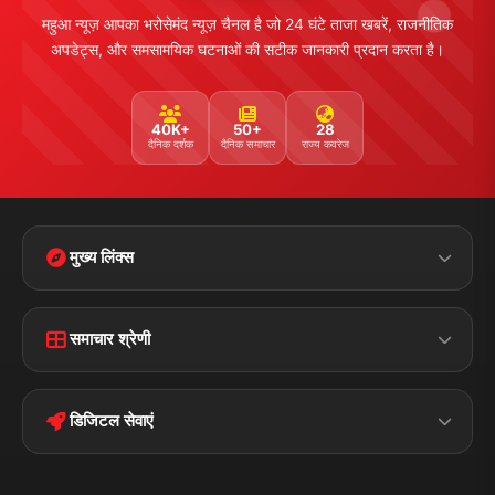
महुआ न्यूज़ आपका भरोसेमंद न्यूज़ चैनल है जो 24 घंटे ताजा खबरें, राजनीतिक
अपडेट्स, और समसामयिक घटनाओं की सटीक जानकारी प्रदान करता है।
40K+
50+
28
दैनिक दर्शक
दैनिक समाचार
राज्य कवरेज
मुख्य लिंक्स
Home
Contact Us
समाचार श्रेणी
Terms &
Disclaimer
बिहार
क्राइम
Conditions
डिजिटल सेवाएं
पॉलिटिकल
Privacy Policy
झारखण्ड
मोबाइल ऐप