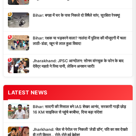
3
Bihar: बगहा में घर के पास निकले दो विषैले सांप, सुरक्षित रेस्क्यू!
4
Bihar: रक्षक या भड़काने वाला? नालंदा में पुलिस की मौजूदगी में चला
लाठी-डंडा, खून से लाल हुआ विवाद!
5
Jharakhand: JPSC आन्दोलन: सोनम वांगचुक के फोन के बाद
देवेंद्र महतो ने पिया पानी, लेकिन अनशन जारी!
LATEST NEWS
Bihar: सादगी की मिसाल बने IAS शेखर आनंद, सरकारी गाड़ी छोड़
16 KM साइकिल से पहुंचे बरबीघा, दिया बड़ा संदेश!
Jharkhand: जेल से पेरोल पर निकली ‘लेडी डॉन’, पति का शव देखते
ही टूटी हिम्मत… रोते-रोते हुई बेहोश!