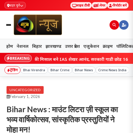
शहर चुनें
लाइव टीवी
ई-पेपर
रिपोर्टर बनें
होम
नेशनल
बिहार
झारखण्ड
उत्तर प्रदेश
एजुकेशन
क्राइम
पॉलिटिक
BREAKING
 सादगी की मिसाल बने IAS शेखर आनंद, सरकारी गाड़ी छोड़ 16 KM साइकिल से प
ट्रेंडिंग
Bhai Virendra
Bihar Crime
Bihar News
Crime News India
UNCATEGORIZED
February 1, 2026
Bihar News : माउंट लिटरा ज़ी स्कूल का
भव्य वार्षिकोत्सव, सांस्कृतिक प्रस्तुतियों ने
मोहा मन!