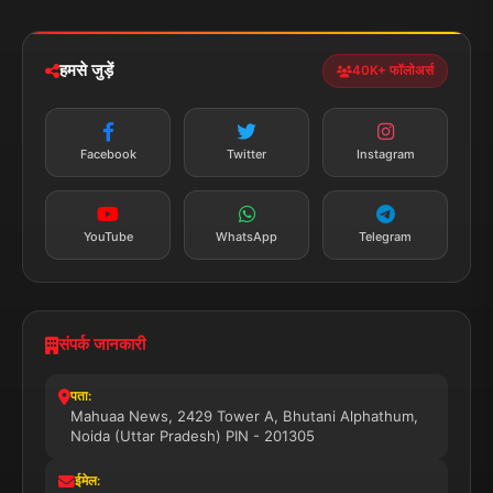
iOS & Android
नेशनल
स्पोर्ट्स
डाउनलोड करें
हमसे जुड़ें
40K+ फॉलोअर्स
न्यूज़ अलर्ट
तत्काल अपडेट
Facebook
Twitter
Instagram
सब्सक्राइब करें
YouTube
WhatsApp
Telegram
संपर्क जानकारी
पता:
Mahuaa News, 2429 Tower A, Bhutani Alphathum,
Noida (Uttar Pradesh) PIN - 201305
ईमेल: