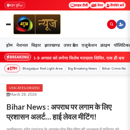
शहर चुनें
लाइव टीवी
ई-पेपर
रिपोर्टर बनें
होम
नेशनल
बिहार
झारखण्ड
उत्तर प्रदेश
एजुकेशन
क्राइम
पॉलिटिक
BREAKING
रामगढ़ में 8-9 अगस्त को लगेगा विशेष मतदाता शिविर, एक ही बूथ पर जुड़ेंगे 
ट्रेंडिंग
Bhagalpur Red Light Area
Big Breaking News
Bihar Crime News
UNCATEGORIZED
March 28, 2026
Bihar News : अपराध पर लगाम के लिए
प्रशासन अलर्ट… हाई लेवल मीटिंग!
लखीसराय: मुंगेर प्रमंडल के आयुक्त प्रेम सिंह मीणा की अध्यक्षता में शनिवार को