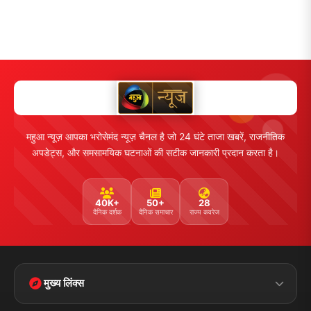
महुआ न्यूज़ आपका भरोसेमंद न्यूज़ चैनल है जो 24 घंटे ताजा खबरें, राजनीतिक
अपडेट्स, और समसामयिक घटनाओं की सटीक जानकारी प्रदान करता है।
40K+
50+
28
दैनिक दर्शक
दैनिक समाचार
राज्य कवरेज
मुख्य लिंक्स