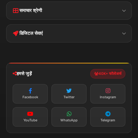
Home
Contact Us
समाचार श्रेणी
Terms &
Disclaimer
बिहार
क्राइम
Conditions
डिजिटल सेवाएं
पॉलिटिकल
Privacy Policy
झारखण्ड
मोबाइल ऐप
iOS & Android
नेशनल
स्पोर्ट्स
डाउनलोड करें
हमसे जुड़ें
40K+ फॉलोअर्स
न्यूज़ अलर्ट
तत्काल अपडेट
Facebook
Twitter
Instagram
सब्सक्राइब करें
YouTube
WhatsApp
Telegram