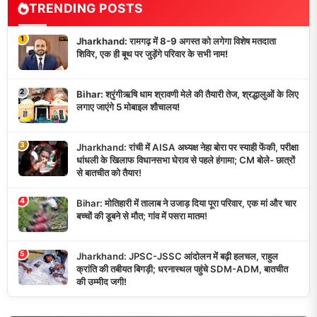
TRENDING POSTS
1
Jharkhand: रामगढ़ में 8-9 अगस्त को लगेगा विशेष मतदाता
शिविर, एक ही बूथ पर जुड़ेंगे परिवार के सभी नाम!
2
Bihar: श्रृंगीऋषि धाम श्रावणी मेले की तैयारी तेज, श्रद्धालुओं के लिए
लगाए जाएंगे 5 मोबाइल शौचालय!
3
Jharkhand: रांची में AISA अध्यक्ष नेहा बोरा पर स्याही फेंकी, परीक्षा
धांधली के खिलाफ विधानसभा घेराव से पहले हंगामा; CM बोले- छात्रों
से बातचीत को तैयार!
4
Bihar: मोतिहारी में तालाब ने उजाड़ दिया पूरा परिवार, एक मां और चार
बच्चों की डूबने से मौत; गांव में पसरा मातम!
5
Jharkhand: JPSC-JSSC आंदोलन में बढ़ी हलचल, राहुल
क्रांति की तबीयत बिगड़ी; धरनास्थल पहुंचे SDM-ADM, बातचीत
की उम्मीद जगी!