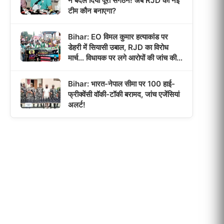
ने बदल दिया पूरा संगठन! अब RJD की नई
टीम कौन बनाएगा?
Bihar: EO विमल कुमार हत्याकांड पर
डेहरी में सियासी उबाल, RJD का विरोध
मार्च… विधायक पर लगे आरोपों की जांच की
उठी मांग!
Bihar: भारत-नेपाल सीमा पर 100 हाई-
फ्रीक्वेंसी वॉकी-टॉकी बरामद, जांच एजेंसियां
अलर्ट!