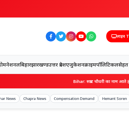
लाइव 
होम
नेशनल
बिहार
झारखण्ड
उत्तर प्रदेश
एजुकेशन
क्राइम
पॉलिटिकल
सेहत
Bihar: सम्राट चौधरी का नाम आते ही बोले- मत पूछिए… मरव
ihar News
Chapra News
Compensation Demand
Hemant Soren