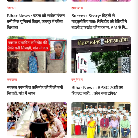
नेशनल
झारखण्ड
Bihar News : पटना की समीक्षा रंजन
Success Story: मिट्टी से
बनी मिस यूनिवर्स बिहार, जयपुर में जीता
माइक्रोचिप तक: गिरिडीह की बेटियों ने
खिताब!
बदली झारखंड की पहचान, PM से मिलीं,
CM हेमंत सोरेन भी हुए गर्वित!
सफलता
एजुकेशन
नक्सल प्रभावित कनिमोह की पिंकी बनी
Bihar News : BPSC 70वीं का
सिपाही, गांव में जश्न
रिजल्ट जारी… कौन बना टॉपर?