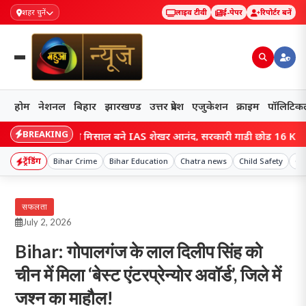
शहर चुनें
लाइव टीवी
ई-पेपर
रिपोर्टर बनें
होम
नेशनल
बिहार
झारखण्ड
उत्तर प्रदेश
एजुकेशन
क्राइम
पॉलिटिक
BREAKING
r: सादगी की मिसाल बने IAS शेखर आनंद, सरकारी गाड़ी छोड़ 16 KM साइकिल से 
ट्रेंडिंग
Bihar Crime
Bihar Education
Chatra news
Child Safety
Cr
सफलता
July 2, 2026
Bihar: गोपालगंज के लाल दिलीप सिंह को
चीन में मिला ‘बेस्ट एंटरप्रेन्योर अवॉर्ड’, जिले में
जश्न का माहौल!