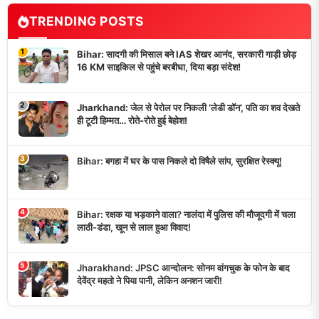
TRENDING POSTS
1
Bihar: सादगी की मिसाल बने IAS शेखर आनंद, सरकारी गाड़ी छोड़
16 KM साइकिल से पहुंचे बरबीघा, दिया बड़ा संदेश!
2
Jharkhand: जेल से पेरोल पर निकली ‘लेडी डॉन’, पति का शव देखते
ही टूटी हिम्मत… रोते-रोते हुई बेहोश!
3
Bihar: बगहा में घर के पास निकले दो विषैले सांप, सुरक्षित रेस्क्यू!
4
Bihar: रक्षक या भड़काने वाला? नालंदा में पुलिस की मौजूदगी में चला
लाठी-डंडा, खून से लाल हुआ विवाद!
5
Jharakhand: JPSC आन्दोलन: सोनम वांगचुक के फोन के बाद
देवेंद्र महतो ने पिया पानी, लेकिन अनशन जारी!