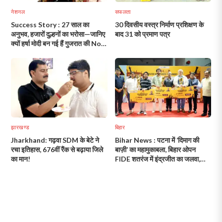
नेशनल
सफलता
Success Story : 27 साल का
30 दिवसीय वस्त्र निर्माण प्रशिक्षण के
अनुभव, हजारों दुल्हनों का भरोसा—जानिए
बाद 31 को प्रमाण पत्र
क्यों हर्षा मोदी बन गई हैं गुजरात की No.1
मेकअप आर्टिस्ट!
झारखण्ड
बिहार
Jharkhand: गढ़वा SDM के बेटे ने
Bihar News : पटना में ‘दिमाग की
रचा इतिहास, 676वीं रैंक से बढ़ाया जिले
बाज़ी’ का महामुकाबला, बिहार ओपन
का मान!
FIDE शतरंज में इंद्रजीत का जलवा,
स्कूलों में भी पहुंचेगा चेस!