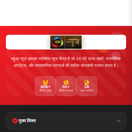
महुआ न्यूज़ आपका भरोसेमंद न्यूज़ चैनल है जो 24 घंटे ताजा खबरें, राजनीतिक
अपडेट्स, और समसामयिक घटनाओं की सटीक जानकारी प्रदान करता है।
40K+
50+
28
दैनिक दर्शक
दैनिक समाचार
राज्य कवरेज
मुख्य लिंक्स