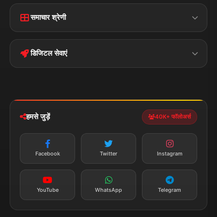
Home
Contact Us
समाचार श्रेणी
Terms &
Disclaimer
बिहार
क्राइम
Conditions
डिजिटल सेवाएं
पॉलिटिकल
Privacy Policy
झारखण्ड
मोबाइल ऐप
iOS & Android
नेशनल
स्पोर्ट्स
डाउनलोड करें
हमसे जुड़ें
40K+ फॉलोअर्स
न्यूज़ अलर्ट
तत्काल अपडेट
Facebook
Twitter
Instagram
सब्सक्राइब करें
YouTube
WhatsApp
Telegram