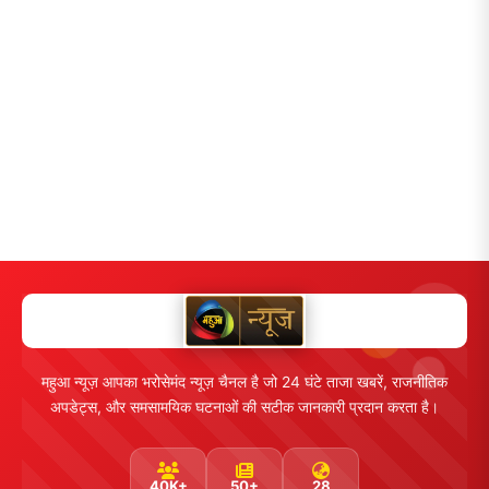
महुआ न्यूज़ आपका भरोसेमंद न्यूज़ चैनल है जो 24 घंटे ताजा खबरें, राजनीतिक
अपडेट्स, और समसामयिक घटनाओं की सटीक जानकारी प्रदान करता है।
40K+
50+
28