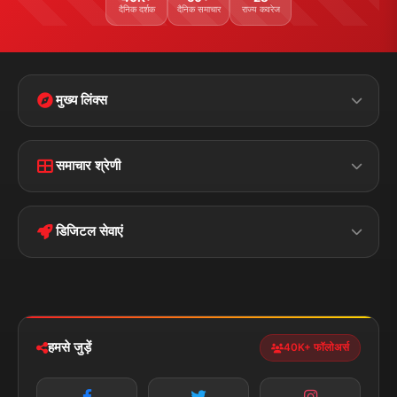
दैनिक दर्शक
दैनिक समाचार
राज्य कवरेज
मुख्य लिंक्स
Home
Contact Us
समाचार श्रेणी
Terms &
Disclaimer
बिहार
क्राइम
Conditions
डिजिटल सेवाएं
पॉलिटिकल
Privacy Policy
झारखण्ड
मोबाइल ऐप
iOS & Android
नेशनल
स्पोर्ट्स
डाउनलोड करें
हमसे जुड़ें
40K+ फॉलोअर्स
न्यूज़ अलर्ट