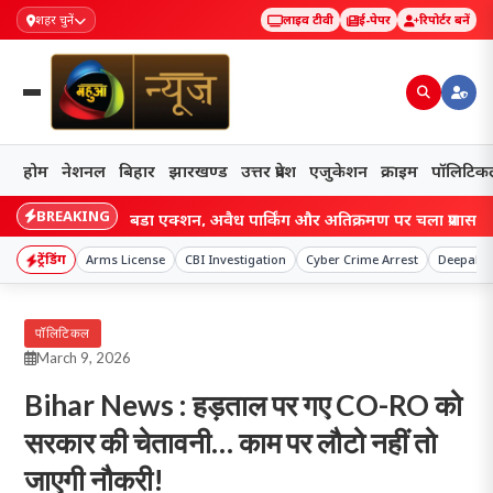
शहर चुनें
लाइव टीवी
ई-पेपर
रिपोर्टर बनें
होम
नेशनल
बिहार
झारखण्ड
उत्तर प्रदेश
एजुकेशन
क्राइम
पॉलिटिक
BREAKING
 जाम पर बड़ा एक्शन, अवैध पार्किंग और अतिक्रमण पर चला प्रशासन का डंडा, दुका
ट्रेंडिंग
Arms License
CBI Investigation
Cyber Crime Arrest
Deepak 
पॉलिटिकल
March 9, 2026
Bihar News : हड़ताल पर गए CO-RO को
सरकार की चेतावनी… काम पर लौटो नहीं तो
जाएगी नौकरी!