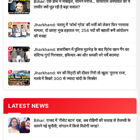
Bihar: एक हाथ में मोबाइल, सामने मरीज… सासाराम अस्पताल की ये
तस्वीर क्यों पूछ रही है बड़ा सवाल?
3
Jharkhand: पलामू में ‘फोर्थ ग्रेड’ की भर्ती को लेकर फिर गरमाया
मामला, दो छात्र भूख हड़ताल पर; 254 पदों की बहाली बनी आंदोलन
की वजह!
4
Jharkhand: हजारीबाग में पुलिस मुठभेड़ के बाद प्रिंस खान गैंग का
संदिग्ध गुर्गा गिरफ्तार, हथियार-बम और धमकी भरे पर्चे बरामद!
5
Jharkhand: घर की मिट्टी की दीवार गिरी तो खुला ‘पुराना राज’,
मलबे में बिखरे 300 से ज्यादा चांदी के सिक्के!
LATEST NEWS
Bihar: राजद में ‘रीसेट बटन’ दबा, अब रोहिणी की सलाह से तेजस्वी के
सामने नई चुनौती; संगठन में किसे मिलेगी जगह?