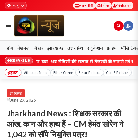
शहर चुनें
लाइव टीवी
ई-पेपर
रिपोर्टर बनें
होम
नेशनल
बिहार
झारखण्ड
उत्तर प्रदेश
एजुकेशन
क्राइम
पॉलिटिक
BREAKING
ं ‘रीसेट बटन’ दबा, अब रोहिणी की सलाह से तेजस्वी के सामने नई चुनौती; संगठ
ट्रेंडिंग
Athletics India
Bihar Crime
Bihar Politics
Gen Z Politics
Ha
झारखण्ड
June 29, 2026
Jharkhand News : शिक्षक सरकार की
आंख, कान और हाथ हैं – CM हेमंत सोरेन ने
1,042 को सौंपे नियुक्ति पत्र!