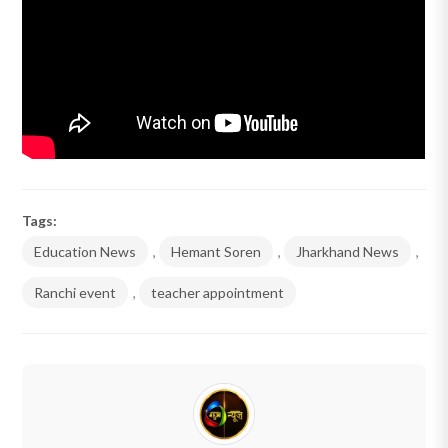
Tags:
Education News
,
Hemant Soren
,
Jharkhand News
,
Ranchi event
,
teacher appointment