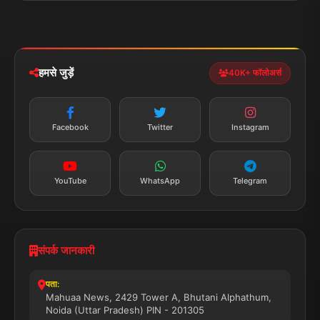
पॉलिटिकल
Privacy Policy
झारखण्ड
मोबाइल ऐप
iOS & Android
नेशनल
स्पोर्ट्स
डाउनलोड करें
हमसे जुड़ें
40K+ फॉलोअर्स
न्यूज़ अलर्ट
तत्काल अपडेट
Facebook
Twitter
Instagram
सब्सक्राइब करें
YouTube
WhatsApp
Telegram
संपर्क जानकारी
पता:
Mahuaa News, 2429 Tower A, Bhutani Alphathum,
Noida (Uttar Pradesh) PIN - 201305