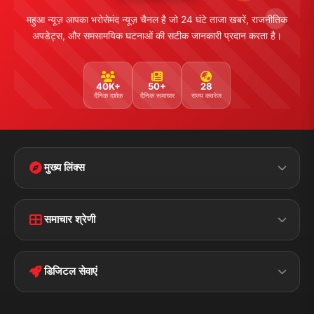
महुआ न्यूज़ आपका भरोसेमंद न्यूज़ चैनल है जो 24 घंटे ताजा खबरें, राजनीतिक
अपडेट्स, और समसामयिक घटनाओं की सटीक जानकारी प्रदान करता है।
40K+
50+
28
दैनिक दर्शक
दैनिक समाचार
राज्य कवरेज
मुख्य लिंक्स
Home
Contact Us
समाचार श्रेणी
Terms &
Disclaimer
बिहार
क्राइम
Conditions
डिजिटल सेवाएं
पॉलिटिकल
Privacy Policy
झारखण्ड
मोबाइल ऐप