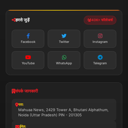
iOS & Android
नेशनल
स्पोर्ट्स
डाउनलोड करें
हमसे जुड़ें
40K+ फॉलोअर्स
न्यूज़ अलर्ट
तत्काल अपडेट
Facebook
Twitter
Instagram
सब्सक्राइब करें
YouTube
WhatsApp
Telegram
संपर्क जानकारी
पता:
Mahuaa News, 2429 Tower A, Bhutani Alphathum,
Noida (Uttar Pradesh) PIN - 201305
ईमेल: