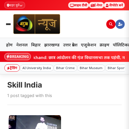
शहर चुनें
लाइव टीवी
ई-पेपर
रिपोर्टर बनें
होम
नेशनल
बिहार
झारखण्ड
उत्तर प्रदेश
एजुकेशन
क्राइम
पॉलिटिक
BREAKING
Jharkhand: छात्र आंदोलन की गूंज विधानसभा तक पहुंची, नारेबाज
ट्रेंडिंग
AI University India
Bihar Crime
Bihar Museum
Bihar Sports
Skill India
1 post tagged with this