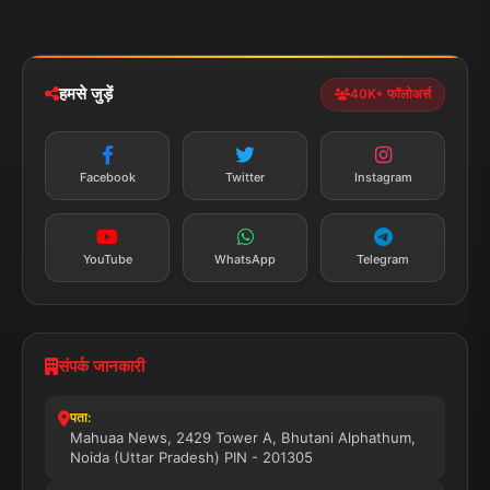
मोबाइल ऐप
iOS & Android
नेशनल
स्पोर्ट्स
डाउनलोड करें
हमसे जुड़ें
40K+ फॉलोअर्स
न्यूज़ अलर्ट
तत्काल अपडेट
Facebook
Twitter
Instagram
सब्सक्राइब करें
YouTube
WhatsApp
Telegram
संपर्क जानकारी
पता:
Mahuaa News, 2429 Tower A, Bhutani Alphathum,
Noida (Uttar Pradesh) PIN - 201305