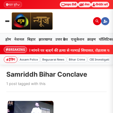
शहर चुनें
लाइव टीवी
ई-पेपर
रिपोर्टर बनें
होम
नेशनल
बिहार
झारखण्ड
उत्तर प्रदेश
एजुकेशन
क्राइम
पॉलिटिक
BREAKING
Bihar: मजदूरी मांगने पर बुजुर्ग की हत्या से गरमाई सियासत, रोहतास पहुंच
ट्रेंडिंग
Assam Police
Begusarai News
Bihar Crime
CBI Investigation
Samriddh Bihar Conclave
1 post tagged with this