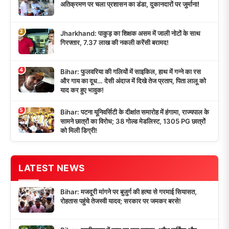
अतिक्रमण पर चला प्रशासन का डंडा, दुकानदारों पर जुर्माना!
3
Jharkhand: पाकुड़ का शिक्षक असम में जाली नोटों के साथ
गिरफ्तार, 7.37 लाख की नकली करेंसी बरामद!
4
Bihar: फुलवरिया की गलियों में साइकिल, हाथ में गन्ने का रस
और गाय का दूध… देसी अंदाज में दिखे तेज प्रताप, पिता लालू को
याद कर हुए भावुक!
5
Bihar: पटना यूनिवर्सिटी के दीक्षांत समारोह में हंगामा, राज्यपाल के
सामने छात्रों का विरोध; 38 गोल्ड मेडलिस्ट, 1305 PG छात्रों
को मिली डिग्री!
LATEST NEWS
Bihar: मजदूरी मांगने पर बुजुर्ग की हत्या से गरमाई सियासत,
रोहतास पहुंचे तेजस्वी यादव; सरकार पर जमकर बरसे!