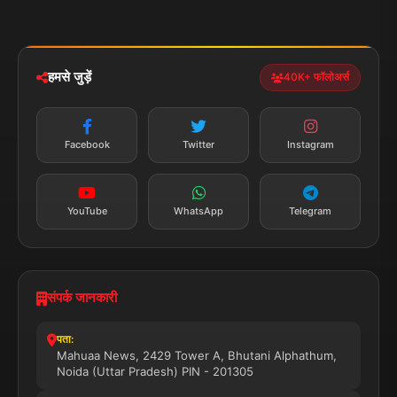
मोबाइल ऐप
iOS & Android
नेशनल
स्पोर्ट्स
डाउनलोड करें
हमसे जुड़ें
40K+ फॉलोअर्स
न्यूज़ अलर्ट
तत्काल अपडेट
Facebook
Twitter
Instagram
सब्सक्राइब करें
YouTube
WhatsApp
Telegram
संपर्क जानकारी
पता:
Mahuaa News, 2429 Tower A, Bhutani Alphathum,
Noida (Uttar Pradesh) PIN - 201305