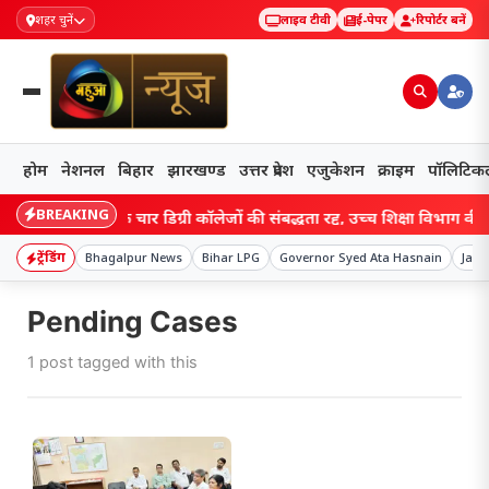
शहर चुनें
लाइव टीवी
ई-पेपर
रिपोर्टर बनें
होम
नेशनल
बिहार
झारखण्ड
उत्तर प्रदेश
एजुकेशन
क्राइम
पॉलिटिक
BREAKING
Bihar: बिहार के चार डिग्री कॉलेजों की संबद्धता रद्द, उच्च शिक्षा विभाग की कार
ट्रेंडिंग
Bhagalpur News
Bihar LPG
Governor Syed Ata Hasnain
Jay 
Pending Cases
1 post tagged with this